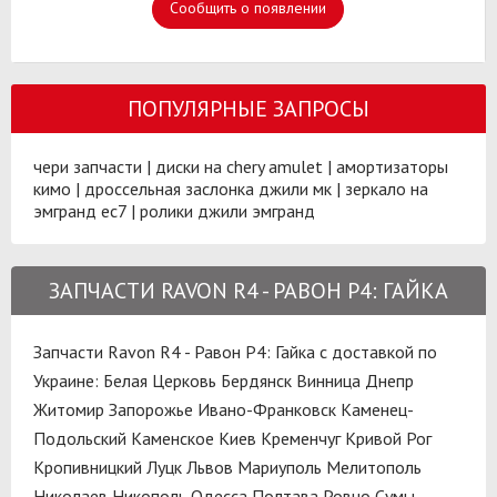
Сообщить о появлении
ПОПУЛЯРНЫЕ ЗАПРОСЫ
чери запчасти
|
диски на chery amulet
|
амортизаторы
кимо
|
дроссельная заслонка джили мк
|
зеркало на
эмгранд ес7
|
ролики джили эмгранд
ЗАПЧАСТИ RAVON R4 - РАВОН Р4: ГАЙКА
Запчасти Ravon R4 - Равон Р4: Гайка с доставкой по
Украине:
Белая Церковь
Бердянск
Винница
Днепр
Житомир
Запорожье
Ивано-Франковск
Каменец-
Подольский
Каменское
Киев
Кременчуг
Кривой Рог
Кропивницкий
Луцк
Львов
Мариуполь
Мелитополь
Николаев
Никополь
Одесса
Полтава
Ровно
Сумы