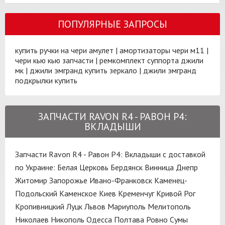
ПОПУЛЯРНЫЕ ЗАПРОСЫ
купить ручки на чери амулет
|
амортизаторы чери м11
|
чери кью кью запчасти
|
ремкомплект суппорта джили
мк
|
джили эмгранд купить зеркало
|
джили эмгранд
подкрылки купить
ЗАПЧАСТИ RAVON R4 - РАВОН Р4:
ВКЛАДЫШИ
Запчасти Ravon R4 - Равон Р4: Вкладыши с доставкой
по Украине:
Белая Церковь
Бердянск
Винница
Днепр
Житомир
Запорожье
Ивано-Франковск
Каменец-
Подольский
Каменское
Киев
Кременчуг
Кривой Рог
Кропивницкий
Луцк
Львов
Мариуполь
Мелитополь
Николаев
Никополь
Одесса
Полтава
Ровно
Сумы