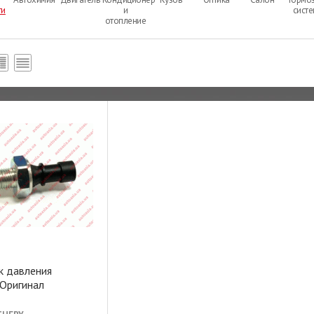
ти
и
сист
отопление
к давления
,Оригинал