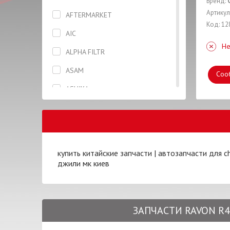
Бренд:
Вкладыши
Артикул
AFTERMARKET
Код: 12
Гайка
AIC
Не
Гидронатяжитель
ALPHA FILTR
Глушитель
ASAM
Соо
Гофра
ASHIKA
Датчик
BLUE PRINT
Дверь
BOSAL
Диск колесный
BOSCH
купить китайские запчасти
|
автозапчасти для ch
Диск сцепления
джили мк киев
BREMBO
Диск тормозной
BREMI
Жидкость тормозная
CAFFARO
ЗАПЧАСТИ RAVON R4 
Заглушка
CHERY