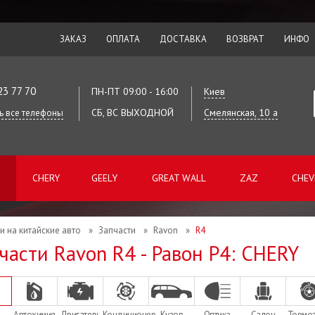
ЗАКАЗ
ОПЛАТА
ДОСТАВКА
ВОЗВРАТ
ИНФО
23 77 70
ПН-ПТ 09:00 - 16:00
Киев
СБ, ВС ВЫХОДНОЙ
Смелянская, 10 а
ь все телефоны
CHERY
GEELY
GREAT WALL
ZAZ
CHEV
и на китайские авто
»
Запчасти
»
Ravon
»
R4
части Ravon R4 - Равон Р4: CHERY
Автохимия
Двигатель
Кондиционер
Кузов
Оптика
Салон
Тормо