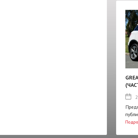
GREA
(ЧАС
2
Пред
публи
Подро