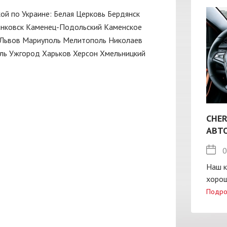
кой по Украине:
Белая Церковь
Бердянск
нковск
Каменец-Подольский
Каменское
Львов
Мариуполь
Мелитополь
Николаев
ль
Ужгород
Харьков
Херсон
Хмельницкий
CHER
АВТ
0
Наш к
хорош
Подро