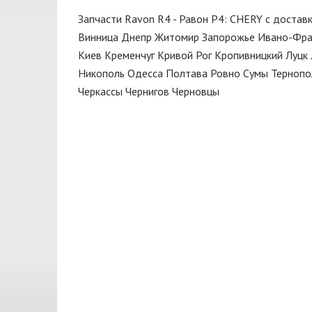
Замок
CIFAM
Запчасти Ravon R4 - Равон Р4: CHERY с достав
Защита
CONTITECH
Винница
Днепр
Житомир
Запорожье
Ивано-Фра
Зеркало
Киев
Кременчуг
Кривой Рог
Кропивницкий
Луцк
CORTECO
Никополь
Одесса
Полтава
Ровно
Сумы
Тернопо
Капот
CTR
Черкассы
Чернигов
Черновцы
Катушка
CX
Клапан
DAYCO
Кнопка
DENCHERMANN
Кнопки
DENCKERMANN
Коллектор выпускной
DEPO
Колодки
DONGIL
Колпак колеса
Dorman
Кольца поршневые
FARE
Корзина сцепления
FEBEST