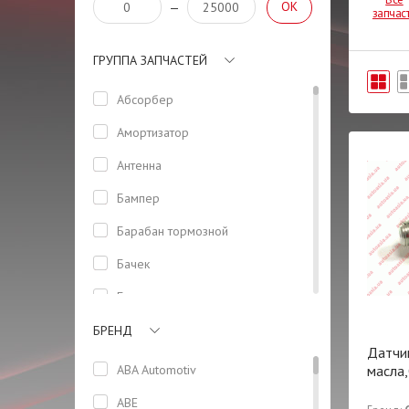
OK
—
запчас
ГРУППА ЗАПЧАСТЕЙ
Абсорбер
Амортизатор
Антенна
Бампер
Барабан тормозной
Бачек
Боковая панель кузова
Болт
БРЕНД
Датчи
Болт ГБЦ
ABA Automotiv
масла
Вентилятор
ABE