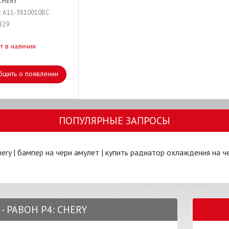
CHERY
: A11-3810010BC
829
т в наличии
бщить о появлении
ПОПУЛЯРНЫЕ ЗАПРОСЫ
ery
|
бампер на чери амулет
|
купить радиатор охлаждения на ч
- РАВОН Р4: CHERY