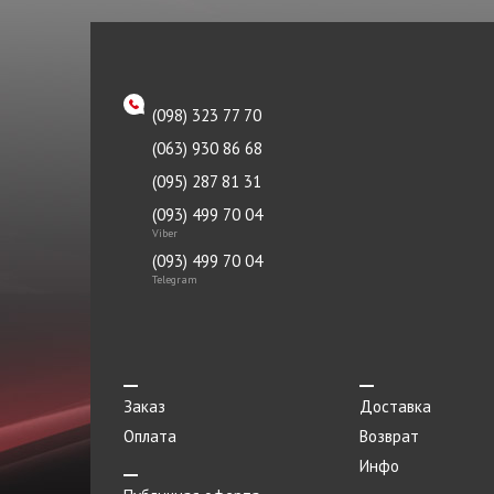
Направляющая клапана
KAVO PARTS
Насос гидроусилителя
KYB
Насос масляный
LEMFORDER
(098) 323 77 70
Натяжитель
LUZAR
(063) 930 86 68
Опора
MANDO
(095) 287 81 31
Опора двигателя
(093) 499 70 04
MEHA
Viber
Отбойник
METZGER
(093) 499 70 04
Telegram
Отражатель
MEYLE
Панель
Monroe
Патрубок
Moog
Заказ
Доставка
Переключатель
NGK
Оплата
Возврат
Переходник
Nipparts
Инфо
Петля