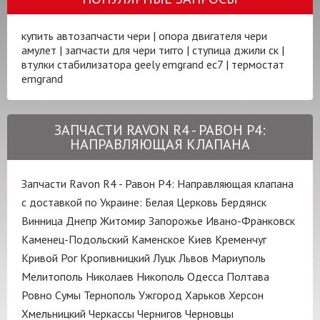
купить автозапчасти чери
|
опора двигателя чери
амулет
|
запчасти для чери тигго
|
ступица джили ск
|
втулки стабилизатора geely emgrand ec7
|
термостат
emgrand
ЗАПЧАСТИ RAVON R4 - РАВОН Р4:
НАПРАВЛЯЮЩАЯ КЛАПАНА
Запчасти Ravon R4 - Равон Р4: Направляющая клапана
с доставкой по Украине:
Белая Церковь
Бердянск
Винница
Днепр
Житомир
Запорожье
Ивано-Франковск
Каменец-Подольский
Каменское
Киев
Кременчуг
Кривой Рог
Кропивницкий
Луцк
Львов
Мариуполь
Мелитополь
Николаев
Никополь
Одесса
Полтава
Ровно
Сумы
Тернополь
Ужгород
Харьков
Херсон
Хмельницкий
Черкассы
Чернигов
Черновцы