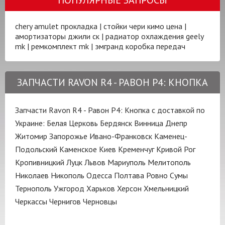
chery amulet прокладка
|
стойки чери кимо цена
|
амортизаторы джили ск
|
радиатор охлаждения geely
mk
|
ремкомплект mk
|
эмгранд коробка передач
ЗАПЧАСТИ RAVON R4 - РАВОН Р4: КНОПКА
Запчасти Ravon R4 - Равон Р4: Кнопка с доставкой по
Украине:
Белая Церковь
Бердянск
Винница
Днепр
Житомир
Запорожье
Ивано-Франковск
Каменец-
Подольский
Каменское
Киев
Кременчуг
Кривой Рог
Кропивницкий
Луцк
Львов
Мариуполь
Мелитополь
Николаев
Никополь
Одесса
Полтава
Ровно
Сумы
Тернополь
Ужгород
Харьков
Херсон
Хмельницкий
Черкассы
Чернигов
Черновцы