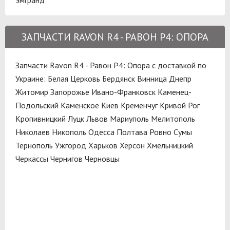
ЗАПЧАСТИ RAVON R4 - РАВОН Р4: ОПОРА
Запчасти Ravon R4 - Равон Р4: Опора с доставкой по
Украине:
Белая Церковь
Бердянск
Винница
Днепр
Житомир
Запорожье
Ивано-Франковск
Каменец-
Подольский
Каменское
Киев
Кременчуг
Кривой Рог
Кропивницкий
Луцк
Львов
Мариуполь
Мелитополь
Николаев
Никополь
Одесса
Полтава
Ровно
Сумы
Тернополь
Ужгород
Харьков
Херсон
Хмельницкий
Черкассы
Чернигов
Черновцы