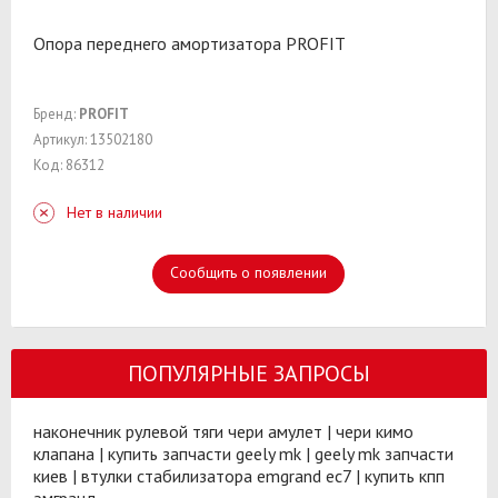
Опора переднего амортизатора PROFIT
Бренд:
PROFIT
Артикул: 13502180
Код: 86312
Нет в наличии
Сообщить о появлении
ПОПУЛЯРНЫЕ ЗАПРОСЫ
наконечник рулевой тяги чери амулет
|
чери кимо
клапана
|
купить запчасти geely mk
|
geely mk запчасти
киев
|
втулки стабилизатора emgrand ec7
|
купить кпп
эмгранд