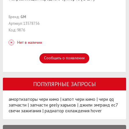
Бренд:
GM
Артикул: 13578756
Код: 9876
Нет в наличии
Сообщить о появлении
ПОПУЛЯРНЫЕ ЗАПРОСЫ
амортизаторы чери кимо
|
капот чери кимо
|
чери qq
запчасти
|
запчасти geely харьков
|
джили эмгранд ес7
свечи зажигания
|
радиатор охлаждения hover