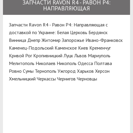
ЗАПЧАСТИ RAVON R4 - РАВОН Р4:
НАПРАВЛЯЮЩАЯ
Запчасти Ravon R4 - Равон Р4: Направляющая с
доставкой по Украине:
Белая Церковь
Бердянск
Винница
Днепр
Житомир
Запорожье
Ивано-Франковск
Каменец-Подольский
Каменское
Киев
Кременчуг
Кривой Рог
Кропивницкий
Луцк
Львов
Мариуполь
Мелитополь
Николаев
Никополь
Одесса
Полтава
Ровно
Сумы
Тернополь
Ужгород
Харьков
Херсон
Хмельницкий
Черкассы
Чернигов
Черновцы