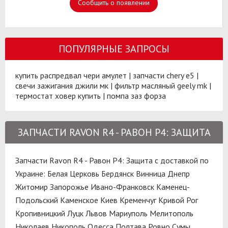
Сообщить о появлении
ПОПУЛЯРНЫЕ ЗАПРОСЫ
купить распредвал чери амулет
|
запчасти chery e5
|
свечи зажигания джили мк
|
фильтр масляный geely mk
|
термостат ховер купить
|
помпа заз форза
ЗАПЧАСТИ RAVON R4 - РАВОН Р4: ЗАЩИТА
Запчасти Ravon R4 - Равон Р4: Защита с доставкой по
Украине:
Белая Церковь
Бердянск
Винница
Днепр
Житомир
Запорожье
Ивано-Франковск
Каменец-
Подольский
Каменское
Киев
Кременчуг
Кривой Рог
Кропивницкий
Луцк
Львов
Мариуполь
Мелитополь
Николаев
Никополь
Одесса
Полтава
Ровно
Сумы