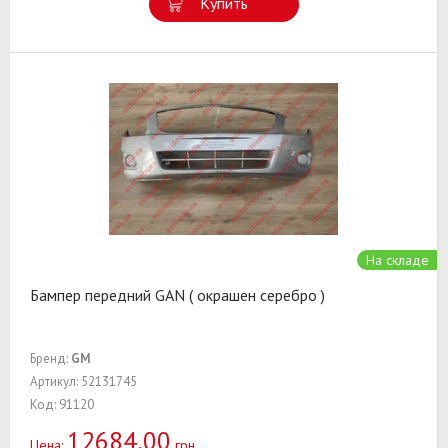
Купить
На складе
Бампер передний GAN ( окрашен серебро )
Бренд:
GM
Артикул: 52131745
Код: 91120
12684,00
Цена:
грн.