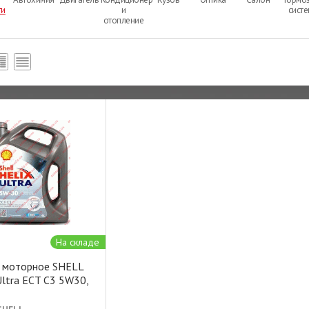
ти
и
сист
отопление
На складе
 моторное SHELL
Ultra ECT С3 5W30,