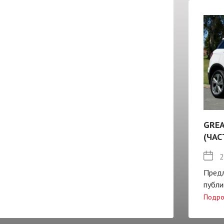
GREA
(ЧАС
2
Пред
публи
Подро