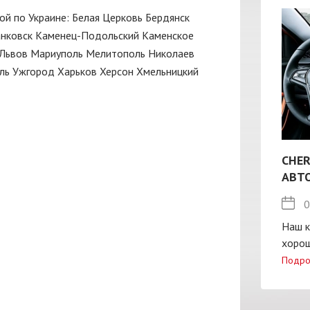
ой по Украине:
Белая Церковь
Бердянск
нковск
Каменец-Подольский
Каменское
Львов
Мариуполь
Мелитополь
Николаев
ль
Ужгород
Харьков
Херсон
Хмельницкий
CHER
АВТ
0
Наш к
хорош
Подро