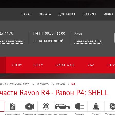
ЗАКАЗ
ОПЛАТА
ДОСТАВКА
ВОЗВРАТ
ИНФО
23 77 70
ПН-ПТ 09:00 - 16:00
Киев
СБ, ВС ВЫХОДНОЙ
Смелянская, 10 а
ь все телефоны
CHERY
GEELY
GREAT WALL
ZAZ
CHEV
и на китайские авто
»
Запчасти
»
Ravon
»
R4
части Ravon R4 - Равон Р4: SHELL
Автохимия
Двигатель
Кондиционер
Кузов
Оптика
Салон
Тормо