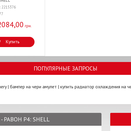
SHELL
: 2215376
77
2084,00
грн.
Купить
ПОПУЛЯРНЫЕ ЗАПРОСЫ
ery
|
бампер на чери амулет
|
купить радиатор охлаждения на ч
- РАВОН Р4: SHELL