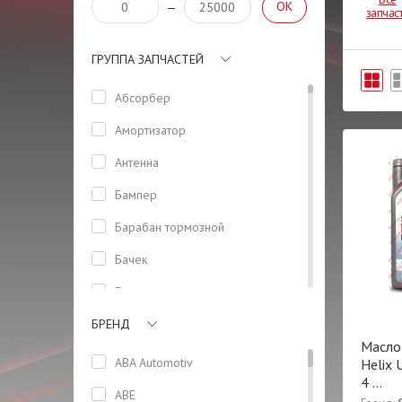
OK
—
запчас
ГРУППА ЗАПЧАСТЕЙ
Абсорбер
Амортизатор
Антенна
Бампер
Барабан тормозной
Бачек
Боковая панель кузова
БРЕНД
Болт
Масло
Болт ГБЦ
ABA Automotiv
Helix 
4
...
Вентилятор
ABE