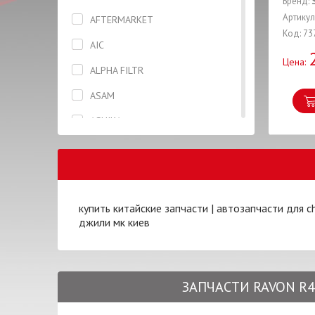
Бренд:
Вкладыши
Артикул
AFTERMARKET
Код: 73
Гайка
AIC
Цена:
Гидронатяжитель
ALPHA FILTR
Глушитель
ASAM
Гофра
ASHIKA
Датчик
BLUE PRINT
Дверь
BOSAL
Диск колесный
BOSCH
купить китайские запчасти
|
автозапчасти для ch
Диск сцепления
джили мк киев
BREMBO
Диск тормозной
BREMI
Жидкость тормозная
CAFFARO
ЗАПЧАСТИ RAVON R4 
Заглушка
CHERY