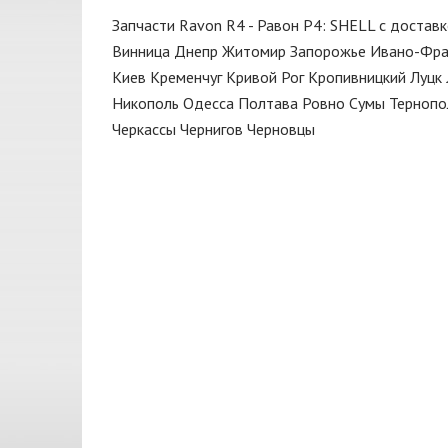
Замок
CIFAM
Запчасти Ravon R4 - Равон Р4: SHELL с доставк
Защита
CONTITECH
Винница
Днепр
Житомир
Запорожье
Ивано-Фра
Киев
Кременчуг
Кривой Рог
Кропивницкий
Луцк
Зеркало
CORTECO
Никополь
Одесса
Полтава
Ровно
Сумы
Тернопо
Капот
CTR
Черкассы
Чернигов
Черновцы
Катушка
CX
Клапан
DAYCO
Кнопка
DENCHERMANN
Кнопки
DENCKERMANN
Коллектор выпускной
DEPO
Колодки
DONGIL
Колпак колеса
Dorman
Кольца поршневые
FARE
Корзина сцепления
FEBEST