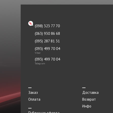
Направляющая клапана
KAVO PARTS
Насос гидроусилителя
KYB
Насос масляный
LEMFORDER
(098) 323 77 70
Натяжитель
LUZAR
(063) 930 86 68
Опора
MANDO
(095) 287 81 31
Опора двигателя
(093) 499 70 04
MEHA
Viber
Отбойник
METZGER
(093) 499 70 04
Telegram
Отражатель
MEYLE
Панель
Monroe
Патрубок
Moog
Заказ
Доставка
Переключатель
NGK
Оплата
Возврат
Переходник
Nipparts
Инфо
Петля
Публичная оферта