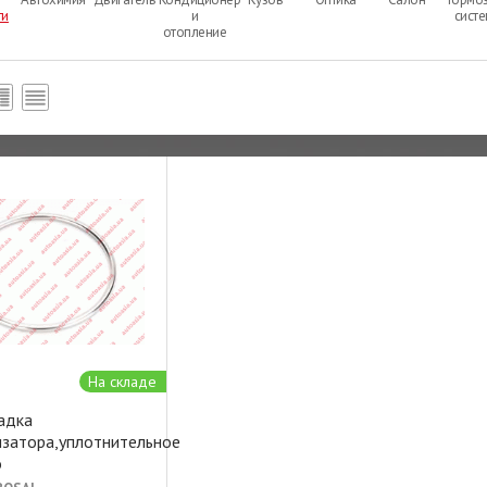
ти
и
сист
отопление
На складе
адка
изатора,уплотнительное
о