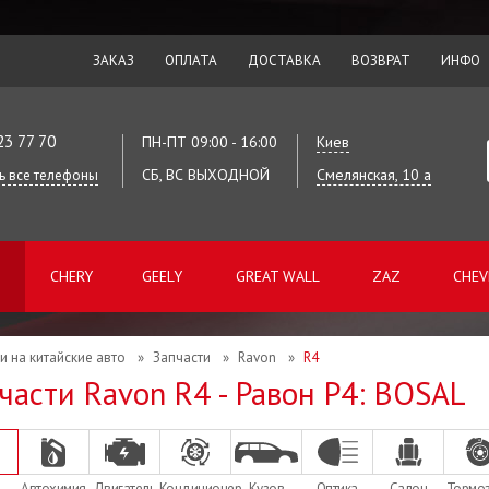
ЗАКАЗ
ОПЛАТА
ДОСТАВКА
ВОЗВРАТ
ИНФО
23 77 70
ПН-ПТ 09:00 - 16:00
Киев
СБ, ВС ВЫХОДНОЙ
Смелянская, 10 а
ь все телефоны
CHERY
GEELY
GREAT WALL
ZAZ
CHEV
и на китайские авто
»
Запчасти
»
Ravon
»
R4
части Ravon R4 - Равон Р4: BOSAL
Автохимия
Двигатель
Кондиционер
Кузов
Оптика
Салон
Тормо