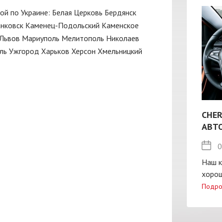
кой по Украине:
Белая Церковь
Бердянск
нковск
Каменец-Подольский
Каменское
Львов
Мариуполь
Мелитополь
Николаев
ль
Ужгород
Харьков
Херсон
Хмельницкий
CHER
АВТ
0
Наш к
хорош
Подро