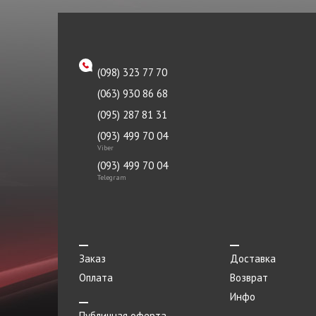
Направляющая клапана
KAVO PARTS
Насос гидроусилителя
KYB
Насос масляный
LEMFORDER
(098) 323 77 70
Натяжитель
LUZAR
(063) 930 86 68
Опора
MANDO
(095) 287 81 31
Опора двигателя
(093) 499 70 04
MEHA
Viber
Отбойник
METZGER
(093) 499 70 04
Telegram
Отражатель
MEYLE
Панель
Monroe
Патрубок
Moog
Заказ
Доставка
Переключатель
NGK
Оплата
Возврат
Переходник
Nipparts
Инфо
Петля
Публичная оферта