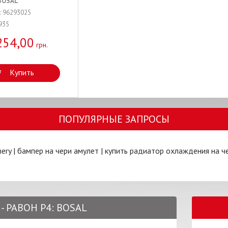
BOSAL
: 96293025
935
254,00
грн.
Купить
ПОПУЛЯРНЫЕ ЗАПРОСЫ
ery
|
бампер на чери амулет
|
купить радиатор охлаждения на ч
- РАВОН Р4: BOSAL