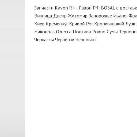
Замок
CIFAM
Запчасти Ravon R4 - Равон Р4: BOSAL с достав
Защита
CONTITECH
Винница
Днепр
Житомир
Запорожье
Ивано-Фра
Киев
Кременчуг
Кривой Рог
Кропивницкий
Луцк
Зеркало
CORTECO
Никополь
Одесса
Полтава
Ровно
Сумы
Тернопо
Капот
CTR
Черкассы
Чернигов
Черновцы
Катушка
CX
Клапан
DAYCO
Кнопка
DENCHERMANN
Кнопки
DENCKERMANN
Коллектор выпускной
DEPO
Колодки
DONGIL
Колпак колеса
Dorman
Кольца поршневые
FARE
Корзина сцепления
FEBEST