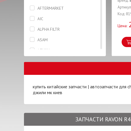
Бренд:
Вкладыши
Артикул
AFTERMARKET
Код: 81
Гайка
AIC
Цена:
Гидронатяжитель
ALPHA FILTR
Глушитель
ASAM
Гофра
ASHIKA
Датчик
BLUE PRINT
Дверь
BOSAL
Диск колесный
BOSCH
купить китайские запчасти
|
автозапчасти для ch
Диск сцепления
джили мк киев
BREMBO
Диск тормозной
BREMI
Жидкость тормозная
CAFFARO
ЗАПЧАСТИ RAVON R4 
Заглушка
CHERY