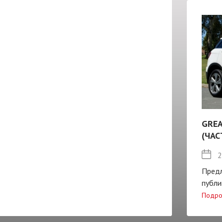
GREA
(ЧАС
2
Пред
публи
Подро