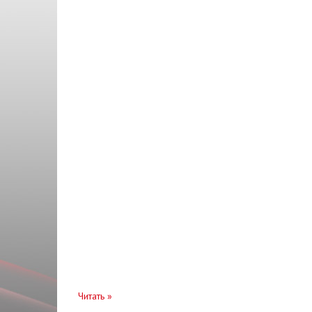
Направляющая клапана
KYB
Насос гидроусилителя
LEMFORDER
Насос масляный
LUZAR
Натяжитель
MANDO
Опора
MEHA
Опора двигателя
METZGER
Отбойник
MEYLE
Отражатель
Monroe
Панель
Moog
Патрубок
NGK
Переключатель
Nipparts
Переходник
ONNURI
Читать
»
Петля