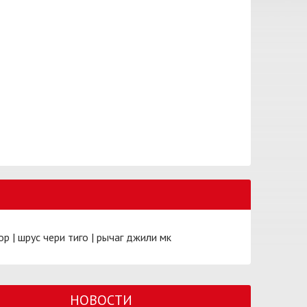
ор
|
шрус чери тиго
|
рычаг джили мк
НОВОСТИ