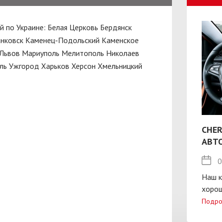
й по Украине:
Белая Церковь
Бердянск
нковск
Каменец-Подольский
Каменское
Львов
Мариуполь
Мелитополь
Николаев
ль
Ужгород
Харьков
Херсон
Хмельницкий
CHER
АВТ
0
Наш к
хорош
Подро