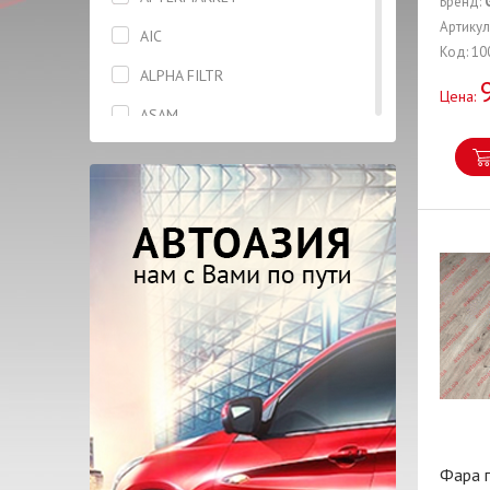
Бренд:
Вкладыши
Артикул
AIC
Код: 10
Гайка
ALPHA FILTR
Цена:
Гидронатяжитель
ASAM
Глушитель
ASHIKA
Гофра
BLUE PRINT
Датчик
BOSAL
Дверь
BOSCH
Диск колесный
BREMBO
Диск сцепления
BREMI
Диск тормозной
CAFFARO
Жидкость тормозная
CHERY
Заглушка
CIFAM
Фара п