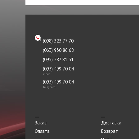
PHC
Петля капота левая
PHG
Петля капота правая
PMC
Плата
PROFIT
(098) 323 77 70
Поддон
PURFLUX
(063) 930 86 68
Подкрылок
RAISO
(095) 287 81 31
Подрамник
RIDER
(093) 499 70 04
Viber
Подсветка
RODRUNNER
(093) 499 70 04
Подушка
Telegram
SACHS
Подшипник
SHELL
Подшипник сцепления
SKF
Полукольцо коленвала
Заказ
Доставка
SPIDAN
Оплата
Возврат
Помпа
TANGUN