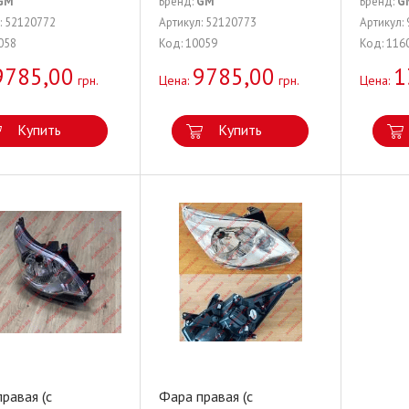
GM
Бренд:
GM
Бренд:
G
: 52120772
Артикул: 52120773
Артикул:
058
Код: 10059
Код: 116
9785,00
9785,00
1
грн.
Цена:
грн.
Цена:
Купить
Купить
равая (с
Фара правая (с