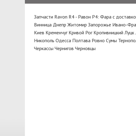
Febi
Корпус воздушного фильтра
FISCHER
Запчасти Ravon R4 - Равон Р4: Фара с доставко
Кронштейн
FPS
Винница
Днепр
Житомир
Запорожье
Ивано-Фра
Крыло
Киев
Кременчуг
Кривой Рог
Кропивницкий
Луцк
GATES
Никополь
Одесса
Полтава
Ровно
Сумы
Тернопо
Крышка
GM
Черкассы
Чернигов
Черновцы
Крышка багажника
HI-Q
Кулак
INA
Масло моторное
JAKOPARTS
Молдинг
JAPANPARTS
Мотор
KALE
Накладка
KAMOKA
Наконечник
KAP/TOPIC
Направляющая
KAVO PARTS