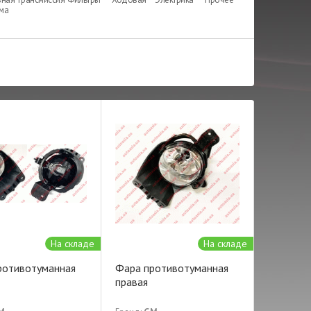
ема
На складе
На складе
ротивотуманная
Фара противотуманная
правая