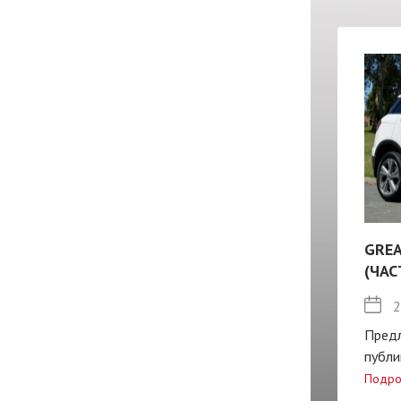
GREA
(ЧАС
2
Пред
публи
Подро