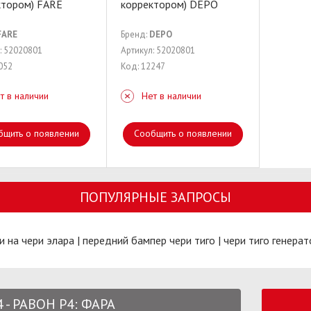
ктором) FARE
корректором) DEPO
FARE
Бренд:
DEPO
: 52020801
Артикул: 52020801
052
Код: 12247
т в наличии
Нет в наличии
бщить о появлении
Сообщить о появлении
ПОПУЛЯРНЫЕ ЗАПРОСЫ
и на чери элара
|
передний бампер чери тиго
|
чери тиго генерат
 - РАВОН Р4: ФАРА