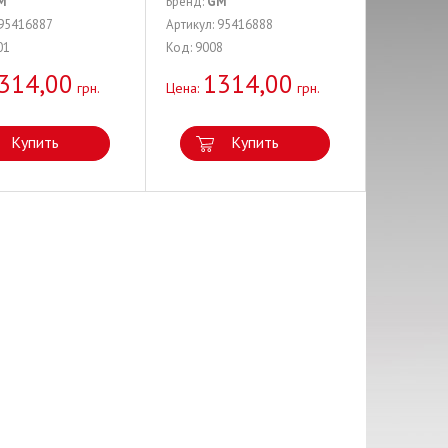
M
Бренд:
GM
 95416887
Артикул: 95416888
01
Код: 9008
314,00
1314,00
грн.
Цена:
грн.
Купить
Купить