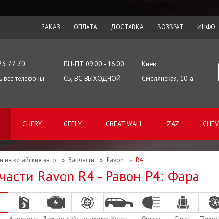
ЗАКАЗ
ОПЛАТА
ДОСТАВКА
ВОЗВРАТ
ИНФО
23 77 70
ПН-ПТ 09:00 - 16:00
Киев
СБ, ВС ВЫХОДНОЙ
Смелянская, 10 а
ь все телефоны
CHERY
GEELY
GREAT WALL
ZAZ
CHEV
и на китайские авто
»
Запчасти
»
Ravon
»
R4
части Ravon R4 - Равон Р4: Фара
Автохимия
Двигатель
Кондиционер
Кузов
Оптика
Салон
Тормо