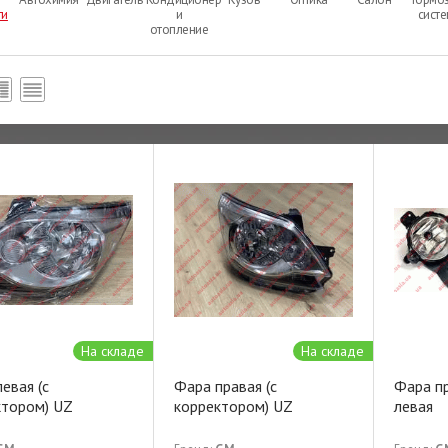
ти
и
сист
отопление
На складе
На складе
евая (с
Фара правая (с
Фара п
ктором) UZ
корректором) UZ
левая