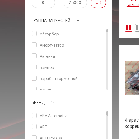
OK
—
запчас
ГРУППА ЗАПЧАСТЕЙ
Абсорбер
Амортизатор
Антенна
Бампер
Барабан тормозной
Бачек
Боковая панель кузова
БРЕНД
Болт
ABA Automotiv
Фара л
Болт ГБЦ
корре
ABE
Вентилятор
AFTERMARKET