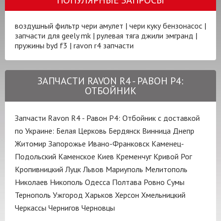
воздушный фильтр чери амулет
|
чери куку бензонасос
|
запчасти для geely mk
|
рулевая тяга джили эмгранд
|
пружины byd f3
|
ravon r4 запчасти
ЗАПЧАСТИ RAVON R4 - РАВОН Р4:
ОТБОЙНИК
Запчасти Ravon R4 - Равон Р4: Отбойник с доставкой
по Украине:
Белая Церковь
Бердянск
Винница
Днепр
Житомир
Запорожье
Ивано-Франковск
Каменец-
Подольский
Каменское
Киев
Кременчуг
Кривой Рог
Кропивницкий
Луцк
Львов
Мариуполь
Мелитополь
Николаев
Никополь
Одесса
Полтава
Ровно
Сумы
Тернополь
Ужгород
Харьков
Херсон
Хмельницкий
Черкассы
Чернигов
Черновцы