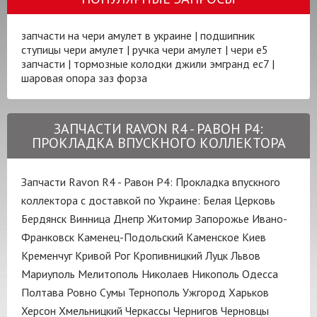
запчасти на чери амулет в украине
|
подшипник
ступицы чери амулет
|
ручка чери амулет
|
чери е5
запчасти
|
тормозные колодки джили эмгранд ес7
|
шаровая опора заз форза
ЗАПЧАСТИ RAVON R4 - РАВОН Р4:
ПРОКЛАДКА ВПУСКНОГО КОЛЛЕКТОРА
Запчасти Ravon R4 - Равон Р4: Прокладка впускного
коллектора с доставкой по Украине:
Белая Церковь
Бердянск
Винница
Днепр
Житомир
Запорожье
Ивано-
Франковск
Каменец-Подольский
Каменское
Киев
Кременчуг
Кривой Рог
Кропивницкий
Луцк
Львов
Мариуполь
Мелитополь
Николаев
Никополь
Одесса
Полтава
Ровно
Сумы
Тернополь
Ужгород
Харьков
Херсон
Хмельницкий
Черкассы
Чернигов
Черновцы