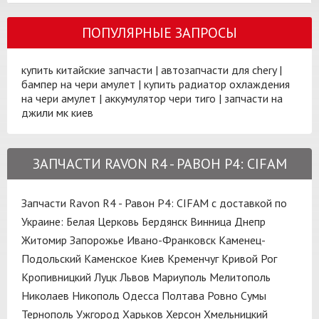
ПОПУЛЯРНЫЕ ЗАПРОСЫ
купить китайские запчасти
|
автозапчасти для chery
|
бампер на чери амулет
|
купить радиатор охлаждения
на чери амулет
|
аккумулятор чери тиго
|
запчасти на
джили мк киев
ЗАПЧАСТИ RAVON R4 - РАВОН Р4: CIFAM
Запчасти Ravon R4 - Равон Р4: CIFAM с доставкой по
Украине:
Белая Церковь
Бердянск
Винница
Днепр
Житомир
Запорожье
Ивано-Франковск
Каменец-
Подольский
Каменское
Киев
Кременчуг
Кривой Рог
Кропивницкий
Луцк
Львов
Мариуполь
Мелитополь
Николаев
Никополь
Одесса
Полтава
Ровно
Сумы
Тернополь
Ужгород
Харьков
Херсон
Хмельницкий