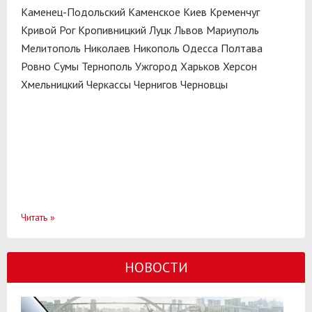
Каменец-Подольский
Каменское
Киев
Кременчуг
Кривой Рог
Кропивницкий
Луцк
Львов
Мариуполь
Мелитополь
Николаев
Никополь
Одесса
Полтава
Ровно
Сумы
Тернополь
Ужгород
Харьков
Херсон
Хмельницкий
Черкассы
Чернигов
Черновцы
Читать
»
НОВОСТИ