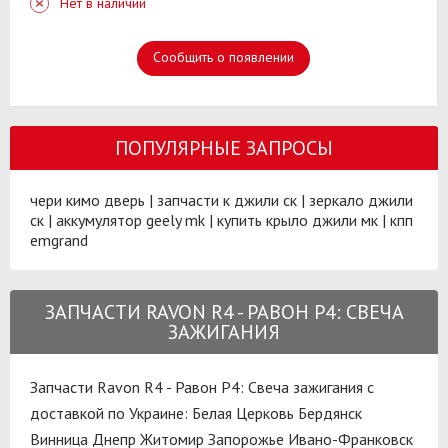
Нет в наличии
Сообщить о появлении
ПОПУЛЯРНЫЕ ЗАПРОСЫ
чери кимо дверь
|
запчасти к джили ск
|
зеркало джили
ск
|
аккумулятор geely mk
|
купить крыло джили мк
|
кпп
emgrand
ЗАПЧАСТИ RAVON R4 - РАВОН Р4: СВЕЧА
ЗАЖИГАНИЯ
Запчасти Ravon R4 - Равон Р4: Свеча зажигания с
доставкой по Украине:
Белая Церковь
Бердянск
Винница
Днепр
Житомир
Запорожье
Ивано-Франковск