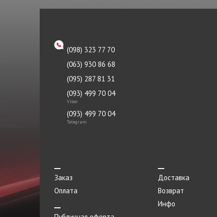
Направляющая клапана
KAVO PARTS
Насос гидроусилителя
KYB
Насос масляный
LEMFORDER
(098) 323 77 70
Натяжитель
LUZAR
(063) 930 86 68
Опора
MANDO
(095) 287 81 31
Опора двигателя
(093) 499 70 04
MEHA
Viber
Отбойник
METZGER
(093) 499 70 04
Telegram
Отражатель
MEYLE
Панель
Monroe
Патрубок
Moog
Заказ
Доставка
Переключатель
NGK
Оплата
Возврат
Переходник
Nipparts
Инфо
Петля
Публичная оферта