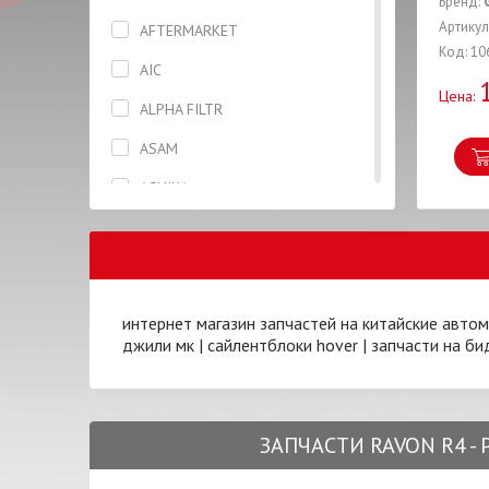
Бренд:
Вкладыши
Артикул
AFTERMARKET
Код: 10
Гайка
AIC
Цена:
Гидронатяжитель
ALPHA FILTR
Глушитель
ASAM
Гофра
ASHIKA
Датчик
BLUE PRINT
Дверь
BOSAL
Диск колесный
BOSCH
интернет магазин запчастей на китайские авто
Диск сцепления
джили мк
|
сайлентблоки hover
|
запчасти на би
BREMBO
Диск тормозной
BREMI
Жидкость тормозная
CAFFARO
ЗАПЧАСТИ RAVON R4 -
Заглушка
CHERY