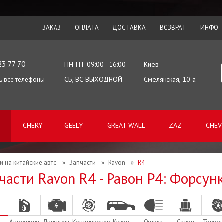
ЗАКАЗ
ОПЛАТА
ДОСТАВКА
ВОЗВРАТ
ИНФО
23 77 70
ПН-ПТ 09:00 - 16:00
Киев
СБ, ВС ВЫХОДНОЙ
Смелянская, 10 а
ь все телефоны
CHERY
GEELY
GREAT WALL
ZAZ
CHEV
и на китайские авто
»
Запчасти
»
Ravon
»
R4
части Ravon R4 - Равон Р4: Форсун
Автохимия
Двигатель
Кондиционер
Кузов
Оптика
Салон
Тормо