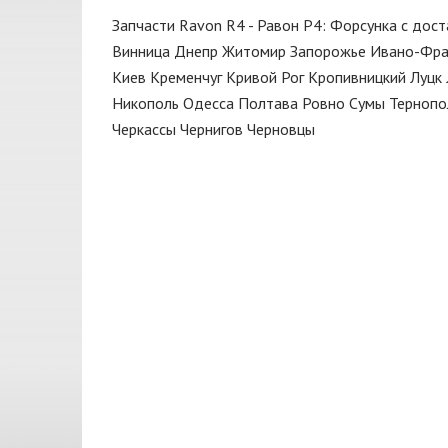
Замок
CIFAM
Запчасти Ravon R4 - Равон Р4: Форсунка с дост
Защита
CONTITECH
Винница
Днепр
Житомир
Запорожье
Ивано-Фра
Киев
Кременчуг
Кривой Рог
Кропивницкий
Луцк
Зеркало
CORTECO
Никополь
Одесса
Полтава
Ровно
Сумы
Тернопо
Капот
CTR
Черкассы
Чернигов
Черновцы
Катушка
CX
Клапан
DAYCO
Кнопка
DENCHERMANN
Кнопки
DENCKERMANN
Коллектор выпускной
DEPO
Колодки
DONGIL
Колпак колеса
Dorman
Кольца поршневые
FARE
Корзина сцепления
FEBEST