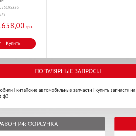
GM
: 25195226
678
1658,00
грн.
Купить
ПОПУЛЯРНЫЕ ЗАПРОСЫ
мобили
|
китайские автомобильные запчасти
|
купить запчасти на
д ф3
 РАВОН Р4: ФОРСУНКА