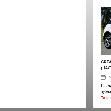
GREA
(ЧАС
2
Пред
публи
Подро