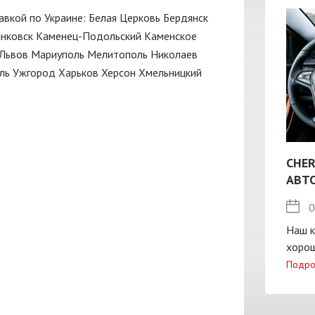
авкой по Украине:
Белая Церковь
Бердянск
нковск
Каменец-Подольский
Каменское
Львов
Мариуполь
Мелитополь
Николаев
ль
Ужгород
Харьков
Херсон
Хмельницкий
CHER
АВТ
0
Наш к
хорош
Подро