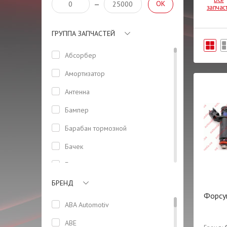
OK
—
запчас
ГРУППА ЗАПЧАСТЕЙ
Абсорбер
Амортизатор
Антенна
Бампер
Барабан тормозной
Бачек
Боковая панель кузова
БРЕНД
Болт
Форсу
Болт ГБЦ
ABA Automotiv
Вентилятор
ABE