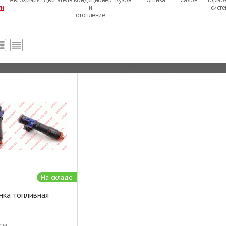
ти
и
сист
отопление
На складе
нка топливная