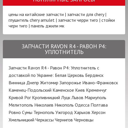
цены на китайские запчасти
|
запчасти для chery
|
глушитель chery amulet
|
запчасти черри тиго
|
стойки
чери тиго
|
панель джили мк
ЗАПЧАСТИ RAVON R4 - РАВОН Р4:
УПЛОТНИТЕЛЬ
Запчасти Ravon R4 - Равон Р4: Уплотнитель с
доставкой по Украине:
Белая Церковь
Бердянск
Винница
Днепр
Житомир
Запорожье
Ивано-Франковск
Каменец-Подольский
Каменское
Киев
Кременчуг
Кривой Рог
Кропивницкий
Луцк
Львов
Мариуполь
Мелитополь
Николаев
Никополь
Одесса
Полтава
Ровно
Сумы
Тернополь
Ужгород
Харьков
Херсон
Хмельницкий
Черкассы
Чернигов
Черновцы