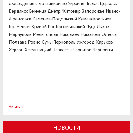
охлаждения с доставкой по Украине:
Белая Церковь
Бердянск
Винница
Днепр
Житомир
Запорожье
Ивано-
Франковск
Каменец-Подольский
Каменское
Киев
Кременчуг
Кривой Рог
Кропивницкий
Луцк
Львов
Мариуполь
Мелитополь
Николаев
Никополь
Одесса
Полтава
Ровно
Сумы
Тернополь
Ужгород
Харьков
Херсон
Хмельницкий
Черкассы
Чернигов
Черновцы
Читать
»
НОВОСТИ