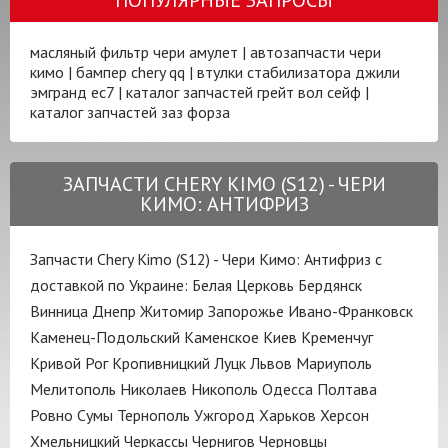
масляный фильтр чери амулет
|
автозапчасти чери
кимо
|
бампер chery qq
|
втулки стабилизатора джили
эмгранд ес7
|
каталог запчастей грейт вол сейф
|
каталог запчастей заз форза
ЗАПЧАСТИ CHERY KIMO (S12) - ЧЕРИ
КИМО: АНТИФРИЗ
Запчасти Chery Kimo (S12) - Чери Кимо: Антифриз с
доставкой по Украине:
Белая Церковь
Бердянск
Винница
Днепр
Житомир
Запорожье
Ивано-Франковск
Каменец-Подольский
Каменское
Киев
Кременчуг
Кривой Рог
Кропивницкий
Луцк
Львов
Мариуполь
Мелитополь
Николаев
Никополь
Одесса
Полтава
Ровно
Сумы
Тернополь
Ужгород
Харьков
Херсон
Хмельницкий
Черкассы
Чернигов
Черновцы