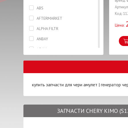
Бренд:
Вентилятор
Артикул
ABS
Код: 11
Вилка
AFTERMARKET
Цена:
Вкладыши
ALPHA FILTR
Втулка
ANBAY
Высоковольтные провода
ASAM
Гайка
ASHIKA
Генератор
ASIAN
Герметик
AUTLOG
купить запчасти для чери амулет
|
генератор че
Датчик
AXXIS
Дверь
BCGUMA
ЗАПЧАСТИ CHERY KIMO (S1
Держатель
BLUE PRINT
Диск сцепления
BOSCH