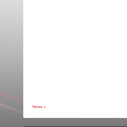
Клапана
FAG
Кнопки
Febi
Коллектор
FITSHI
Колодки
GATES
Кольца поршневые
GEELY
Кольцо
GM
Компрессор
GMB
Контактная группа
Huco
Корзина сцепления
INA
Коробка КПП
JAPANPARTS
Корпус
Читать
»
KAMOKA
Кронштейн
KAUTEK
Крыло