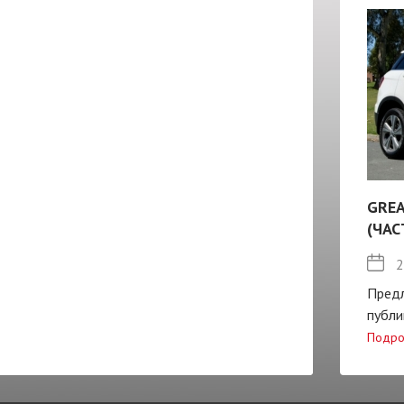
GREA
(ЧАС
2
Пред
публи
Подро