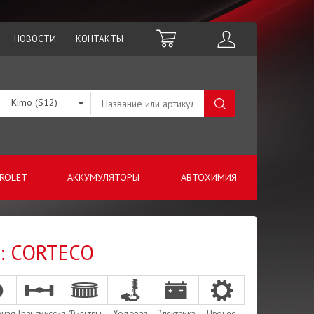
НОВОСТИ
КОНТАКТЫ
Kimo (S12)
ROLET
АККУМУЛЯТОРЫ
АВТОХИМИЯ
о: CORTECO
зная
Трансмиссия
Фильтры
Ходовая
Электрика
Прочее