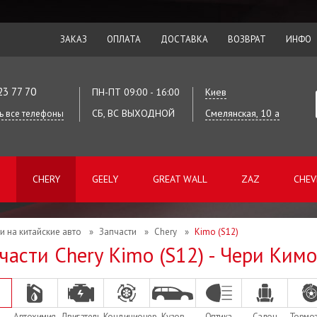
ЗАКАЗ
ОПЛАТА
ДОСТАВКА
ВОЗВРАТ
ИНФО
23 77 70
ПН-ПТ 09:00 - 16:00
Киев
СБ, ВС ВЫХОДНОЙ
Смелянская, 10 а
ь все телефоны
CHERY
GEELY
GREAT WALL
ZAZ
CHEV
и на китайские авто
»
Запчасти
»
Chery
»
Kimo (S12)
части Chery Kimo (S12) - Чери Ким
Автохимия
Двигатель
Кондиционер
Кузов
Оптика
Салон
Тормо