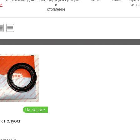
ти
и
сист
отопление
На складе
к полуоси