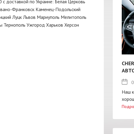
O с доставкой по Украине:
Белая Церковь
вано-Франковск
Каменец-Подольский
ицкий
Луцк
Львов
Мариуполь
Мелитополь
ы
Тернополь
Ужгород
Харьков
Херсон
CHER
АВТ
0
Наш к
хорош
Подро