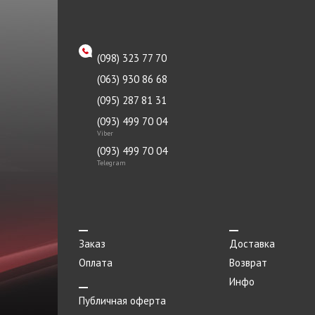
KAVO PARTS
Крышка
KIMIKO
Крышка радиатора
(098) 323 77 70
LIQUI MOLY
Масло моторное
(063) 930 86 68
LUK
Масло трансмиссионное
(095) 287 81 31
MAHLE
(093) 499 70 04
Маховик
Viber
MOBIL
Мотор
(093) 499 70 04
NBR
Telegram
Наконечник
NEOLUX
Направляющая
Nipparts
Насос гидроусилителя
OETIKER
Заказ
Доставка
Насос ГУР
Оплата
Возврат
PAYEN
Насос масляный
Инфо
PMC
Публичная оферта
Насос топливный