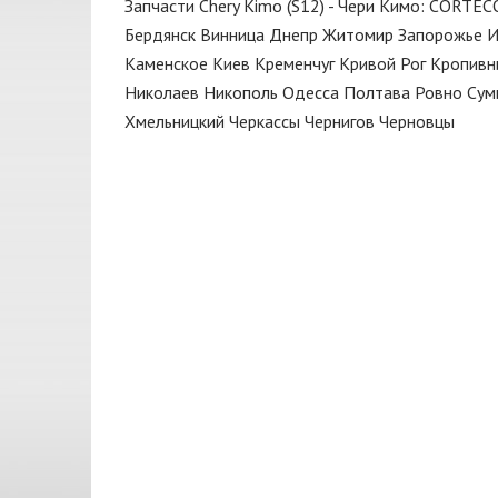
Запчасти Chery Kimo (S12) - Чери Кимо: CORTEC
Диск тормозной
BP
Бердянск
Винница
Днепр
Житомир
Запорожье
И
Дроссельная заслонка
CarBI
Каменское
Киев
Кременчуг
Кривой Рог
Кропивн
Жидкость тормозная
Николаев
Никополь
Одесса
Полтава
Ровно
Сум
CASTROL
Хмельницкий
Черкассы
Чернигов
Черновцы
Замок
CHAMPION
Зеркало
CHERY
Капот
CORTECO
Катушка
DAYCO
Клапан
DECARO
Клапан вентиляции картера
DELPHI
Клапан вентиляции картерных
DENCKERMANN
газов
DJ CLUTCH
Клапан впускной
DONGIL
Клапан выпускной
ELRING