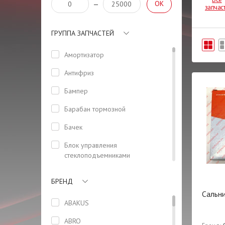
OK
—
запчас
ГРУППА ЗАПЧАСТЕЙ
Амортизатор
Антифриз
Бампер
Барабан тормозной
Бачек
Блок управления
стеклоподъемниками
(водительский)
БРЕНД
Болт
Сальни
Болт ГБЦ
ABAKUS
Вал
ABRO