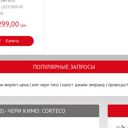
CORTECO
: 10237889-00
28
299,00
грн.
Купить
ПОПУЛЯРНЫЕ ЗАПРОСЫ
ри амулет цена
|
кпп чери тиго
|
капот джили эмгранд
|
провода 
2) - ЧЕРИ КИМО: CORTECO