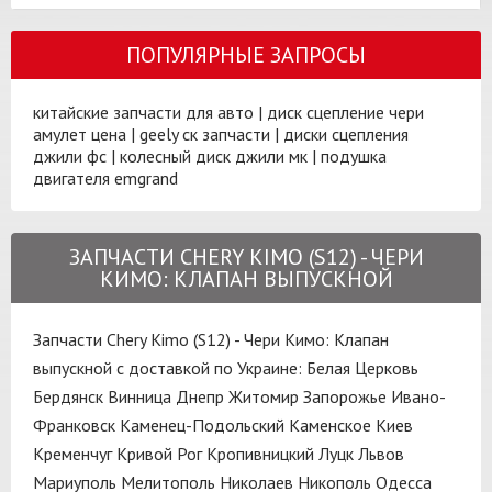
ПОПУЛЯРНЫЕ ЗАПРОСЫ
китайские запчасти для авто
|
диск сцепление чери
амулет цена
|
geely ск запчасти
|
диски сцепления
джили фс
|
колесный диск джили мк
|
подушка
двигателя emgrand
ЗАПЧАСТИ CHERY KIMO (S12) - ЧЕРИ
КИМО: КЛАПАН ВЫПУСКНОЙ
Запчасти Chery Kimo (S12) - Чери Кимо: Клапан
выпускной с доставкой по Украине:
Белая Церковь
Бердянск
Винница
Днепр
Житомир
Запорожье
Ивано-
Франковск
Каменец-Подольский
Каменское
Киев
Кременчуг
Кривой Рог
Кропивницкий
Луцк
Львов
Мариуполь
Мелитополь
Николаев
Никополь
Одесса