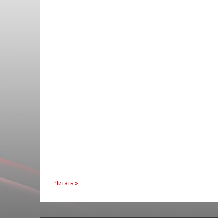
Клапана
FAG
Кнопки
Febi
Коллектор
FITSHI
Колодки
GATES
Кольца поршневые
GEELY
Кольцо
GM
Компрессор
GMB
Контактная группа
Huco
Корзина сцепления
INA
Коробка КПП
JAPANPARTS
Корпус
Читать
»
KAMOKA
Кронштейн
KAUTEK
Крыло