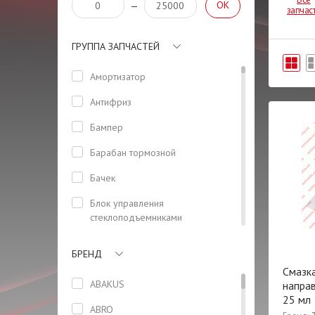
OK
—
запчас
ГРУППА ЗАПЧАСТЕЙ
Амортизатор
Антифриз
Бампер
Барабан тормозной
Бачек
Блок управления
стеклоподъемниками
(водительский)
БРЕНД
Болт
Смазк
Болт ГБЦ
ABAKUS
направ
25 мл
Вал
ABRO