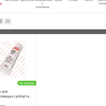
ти
и
сист
отопление
На складе
а для
ляющих суппорта ,