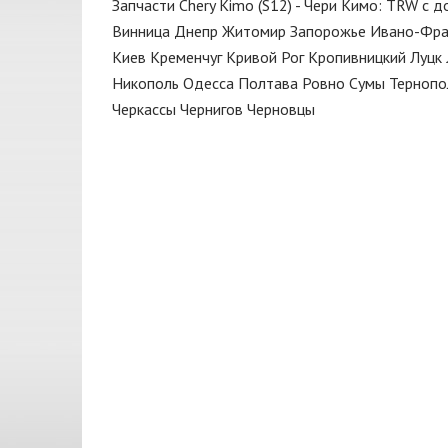
Запчасти Chery Kimo (S12) - Чери Кимо: TRW с 
Диск тормозной
BP
Винница
Днепр
Житомир
Запорожье
Ивано-Фра
Дроссельная заслонка
CarBI
Киев
Кременчуг
Кривой Рог
Кропивницкий
Луцк
Жидкость тормозная
Никополь
Одесса
Полтава
Ровно
Сумы
Тернопо
CASTROL
Черкассы
Чернигов
Черновцы
Замок
CHAMPION
Зеркало
CHERY
Капот
CORTECO
Катушка
DAYCO
Клапан
DECARO
Клапан вентиляции картера
DELPHI
Клапан вентиляции картерных
DENCKERMANN
газов
DJ CLUTCH
Клапан впускной
DONGIL
Клапан выпускной
ELRING