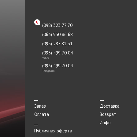
KAVO PARTS
Крышка
KIMIKO
Крышка радиатора
(098) 323 77 70
LIQUI MOLY
Масло моторное
(063) 930 86 68
LUK
Масло трансмиссионное
(095) 287 81 31
MAHLE
(093) 499 70 04
Маховик
Viber
MOBIL
Мотор
(093) 499 70 04
NBR
Telegram
Наконечник
NEOLUX
Направляющая
Nipparts
Насос гидроусилителя
OETIKER
Заказ
Доставка
Насос ГУР
Оплата
Возврат
PAYEN
Насос масляный
Инфо
PMC
Публичная оферта
Насос топливный