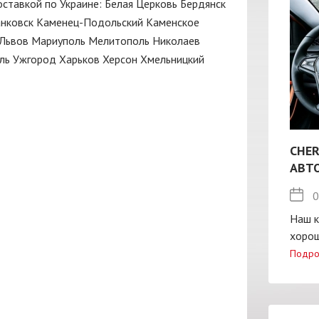
доставкой по Украине:
Белая Церковь
Бердянск
нковск
Каменец-Подольский
Каменское
Львов
Мариуполь
Мелитополь
Николаев
ль
Ужгород
Харьков
Херсон
Хмельницкий
CHER
АВТ
0
Наш к
хорош
Подро