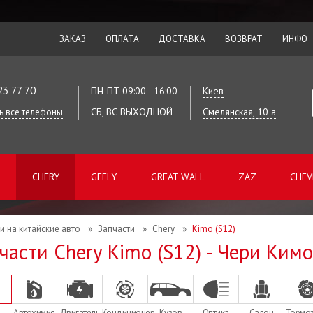
ЗАКАЗ
ОПЛАТА
ДОСТАВКА
ВОЗВРАТ
ИНФО
23 77 70
ПН-ПТ 09:00 - 16:00
Киев
СБ, ВС ВЫХОДНОЙ
Смелянская, 10 а
ь все телефоны
CHERY
GEELY
GREAT WALL
ZAZ
CHEV
и на китайские авто
»
Запчасти
»
Chery
»
Kimo (S12)
части Chery Kimo (S12) - Чери Ким
Автохимия
Двигатель
Кондиционер
Кузов
Оптика
Салон
Тормо