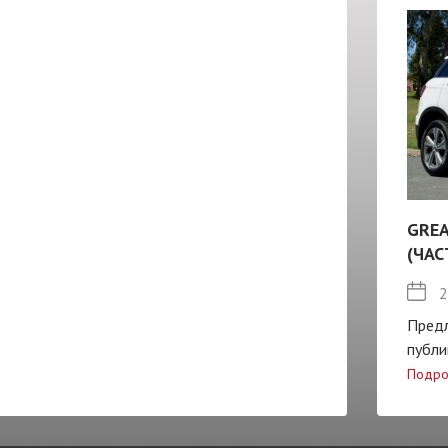
GREA
(ЧАС
2
Пред
публи
Подро