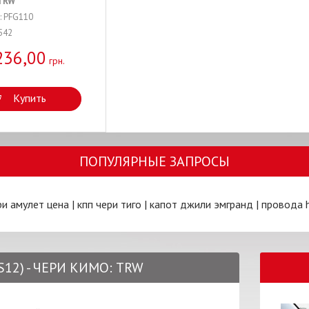
TRW
: PFG110
542
236,00
грн.
Купить
ПОПУЛЯРНЫЕ ЗАПРОСЫ
ри амулет цена
|
кпп чери тиго
|
капот джили эмгранд
|
провода 
S12) - ЧЕРИ КИМО: TRW