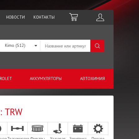
НОВОСТИ
КОНТАКТЫ
Kimo (S12)
ROLET
АККУМУЛЯТОРЫ
АВТОХИМИЯ
о: TRW
зная
Трансмиссия
Фильтры
Ходовая
Электрика
Прочее