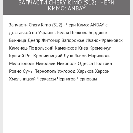
ЗАПЧАСТИ CHERY KIMO (S12) - ЧЕРИ
КИМО: ANBAY
Запчасти Chery Kimo (S12) - Чери Кимо: ANBAY с
доставкой по Украине:
Белая Церковь
Бердянск
Винница
Днепр
Житомир
Запорожье
Ивано-Франковск
Каменец-Подольский
Каменское
Киев
Кременчуг
Кривой Рог
Кропивницкий
Луцк
Львов
Мариуполь
Мелитополь
Николаев
Никополь
Одесса
Полтава
Ровно
Сумы
Тернополь
Ужгород
Харьков
Херсон
Хмельницкий
Черкассы
Чернигов
Черновцы