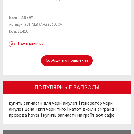
Бренд:
ANBAY
Артикул: S21-XLB3AH2203030A
Код: 11410
Нет в наличии
Сообщить о появлении
ПОПУЛЯРНЫЕ ЗАПРОСЫ
купить запчасти для чери амулет
|
генератор чери
амулет цена
|
кпп чери тиго
|
капот джили эмгранд
|
провода hover
|
купить запчасти на грейт вол сафе