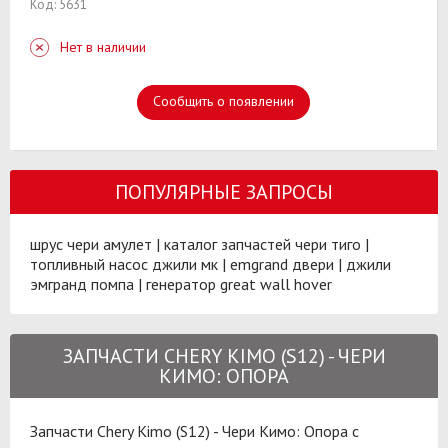
Код: 5631
Нет в наличии
Сообщить о появлении
ПОПУЛЯРНЫЕ ЗАПРОСЫ
шрус чери амулет
|
каталог запчастей чери тиго
|
топливный насос джили мк
|
emgrand двери
|
джили
эмгранд помпа
|
генератор great wall hover
ЗАПЧАСТИ CHERY KIMO (S12) - ЧЕРИ
КИМО: ОПОРА
Запчасти Chery Kimo (S12) - Чери Кимо: Опора с