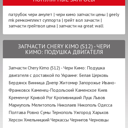
патрубок чери амулет
|
чери кимо запчасти цены
|
geely
mk ремкомплект суппорта
|
грейт вол зачасти
|
запчасти грейтвол цена
|
запчасти на great wall
ЗАПЧАСТИ CHERY KIMO (S12) - ЧЕРИ
КИМО: ПОДУШКА ДВИГАТЕЛЯ
Запчасти Chery Kimo (S12) - Чери Кимо: Подушка
двигателя с доставкой по Украине:
Белая Церковь
Бердянск
Винница
Днепр
Житомир
Запорожье
Ивано-
Франковск
Каменец-Подольский
Каменское
Киев
Кременчуг
Кривой Рог
Кропивницкий
Луцк
Львов
Мариуполь
Мелитополь
Николаев
Никополь
Одесса
Полтава
Ровно
Сумы
Тернополь
Ужгород
Харьков
Херсон
Хмельницкий
Черкассы
Чернигов
Черновцы