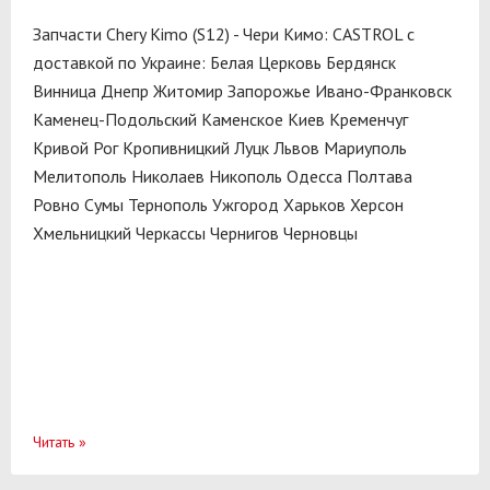
Запчасти Chery Kimo (S12) - Чери Кимо: CASTROL с
доставкой по Украине:
Белая Церковь
Бердянск
Винница
Днепр
Житомир
Запорожье
Ивано-Франковск
Каменец-Подольский
Каменское
Киев
Кременчуг
Кривой Рог
Кропивницкий
Луцк
Львов
Мариуполь
Мелитополь
Николаев
Никополь
Одесса
Полтава
Ровно
Сумы
Тернополь
Ужгород
Харьков
Херсон
Хмельницкий
Черкассы
Чернигов
Черновцы
Читать
»