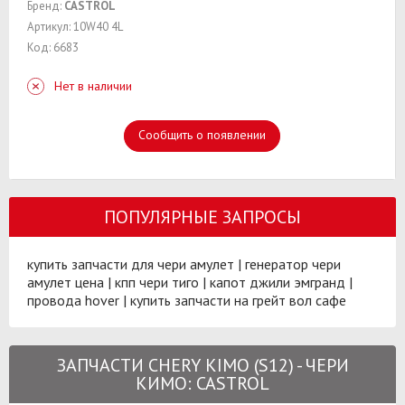
Бренд:
CASTROL
Артикул: 10W40 4L
Код: 6683
Нет в наличии
Сообщить о появлении
ПОПУЛЯРНЫЕ ЗАПРОСЫ
купить запчасти для чери амулет
|
генератор чери
амулет цена
|
кпп чери тиго
|
капот джили эмгранд
|
провода hover
|
купить запчасти на грейт вол сафе
ЗАПЧАСТИ CHERY KIMO (S12) - ЧЕРИ
КИМО: CASTROL