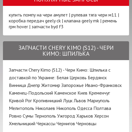
купить помпу на чери амулет
|
рулевая тяга чери м11
|
коробка передач geely ck
|
клапана geely mk
|
ремень
грм hover
|
запчасти byd f3
ЗАПЧАСТИ CHERY KIMO (S12) - ЧЕРИ
КИМО: ШПИЛЬКА
Запчасти Chery Kimo (S12) - Чери Кимо: Шпилька с
доставкой по Украине:
Белая Церковь
Бердянск
Винница
Днепр
Житомир
Запорожье
Ивано-Франковск
Каменец-Подольский
Каменское
Киев
Кременчуг
Кривой Рог
Кропивницкий
Луцк
Львов
Мариуполь
Мелитополь
Николаев
Никополь
Одесса
Полтава
Ровно
Сумы
Тернополь
Ужгород
Харьков
Херсон
Хмельницкий
Черкассы
Чернигов
Черновцы