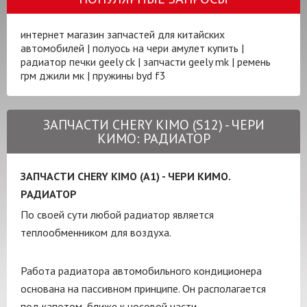
интернет магазин запчастей для китайских
автомобилей
|
полуось на чери амулет купить
|
радиатор печки geely ck
|
запчасти geely mk
|
ремень
грм джили мк
|
пружины byd f3
ЗАПЧАСТИ CHERY KIMO (S12) - ЧЕРИ
КИМО: РАДИАТОР
ЗАПЧАСТИ CHERY KIMO (A1) - ЧЕРИ КИМО.
РАДИАТОР
По своей сути любой радиатор является
теплообменником для воздуха.
Работа радиатора автомобильного кондиционера
основана на пассивном принципе. Он располагается
под капотом, ближе к носовой части.