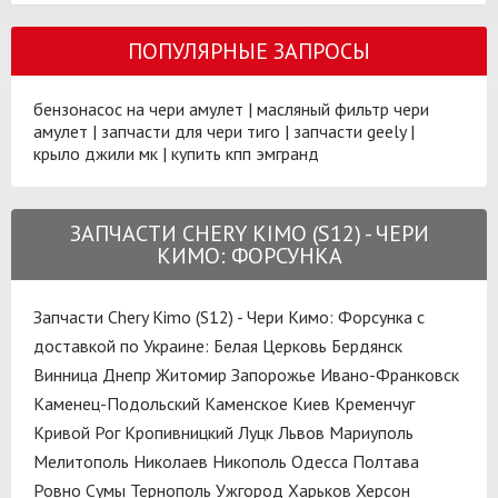
ПОПУЛЯРНЫЕ ЗАПРОСЫ
бензонасос на чери амулет
|
масляный фильтр чери
амулет
|
запчасти для чери тиго
|
запчасти geely
|
крыло джили мк
|
купить кпп эмгранд
ЗАПЧАСТИ CHERY KIMO (S12) - ЧЕРИ
КИМО: ФОРСУНКА
Запчасти Chery Kimo (S12) - Чери Кимо: Форсунка с
доставкой по Украине:
Белая Церковь
Бердянск
Винница
Днепр
Житомир
Запорожье
Ивано-Франковск
Каменец-Подольский
Каменское
Киев
Кременчуг
Кривой Рог
Кропивницкий
Луцк
Львов
Мариуполь
Мелитополь
Николаев
Никополь
Одесса
Полтава
Ровно
Сумы
Тернополь
Ужгород
Харьков
Херсон