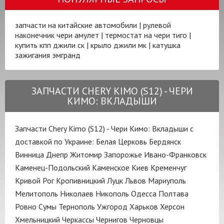
запчасти на китайские автомобили
|
рулевой
наконечник чери амулет
|
термостат на чери тиго
|
купить кпп джили ск
|
крыло джили мк
|
катушка
зажигания эмгранд
ЗАПЧАСТИ CHERY KIMO (S12) - ЧЕРИ
КИМО: ВКЛАДЫШИ
Запчасти Chery Kimo (S12) - Чери Кимо: Вкладыши с
доставкой по Украине:
Белая Церковь
Бердянск
Винница
Днепр
Житомир
Запорожье
Ивано-Франковск
Каменец-Подольский
Каменское
Киев
Кременчуг
Кривой Рог
Кропивницкий
Луцк
Львов
Мариуполь
Мелитополь
Николаев
Никополь
Одесса
Полтава
Ровно
Сумы
Тернополь
Ужгород
Харьков
Херсон
Хмельницкий
Черкассы
Чернигов
Черновцы