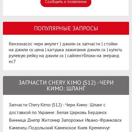
Сообщить о появлении
ПОПУЛЯРНЫЕ ЗАПРОСЫ
бензонасос чери амулет
|
джили ск запчасти
|
стойки
на джили ск цена
|
катушка зажигания джили ск
|
купить
рулевую рейку на джили ск
|
сайлентблоки на эмгранд
ес7
ЗАПЧАСТИ CHERY KIMO (S12) - ЧЕРИ
КИМО: ШЛАНГ
Запчасти Chery Kimo (S12) - Чери Кимо: Шланг с
доставкой по Украине:
Белая Церковь
Бердянск
Винница
Днепр
Житомир
Запорожье
Ивано-Франковск
Каменец-Подольский
Каменское
Киев
Кременчуг