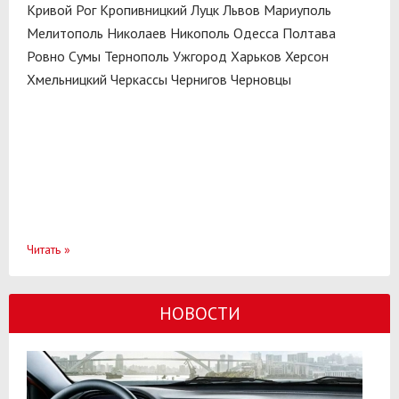
Кривой Рог
Кропивницкий
Луцк
Львов
Мариуполь
Мелитополь
Николаев
Никополь
Одесса
Полтава
Ровно
Сумы
Тернополь
Ужгород
Харьков
Херсон
Хмельницкий
Черкассы
Чернигов
Черновцы
Читать
»
НОВОСТИ