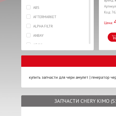
Бренд:
Вентилятор
Артикул:
ABS
Код: 76
Вилка
AFTERMARKET
Цена:
Вкладыши
ALPHA FILTR
Втулка
ANBAY
Высоковольтные провода
ASAM
Гайка
ASHIKA
Генератор
ASIAN
Герметик
AUTLOG
купить запчасти для чери амулет
|
генератор че
Датчик
AXXIS
Дверь
BCGUMA
Держатель
ЗАПЧАСТИ CHERY KIMO (S1
BLUE PRINT
Диск сцепления
BOSCH