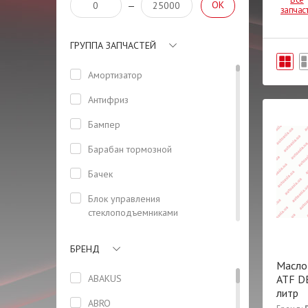
OK
—
запчас
ГРУППА ЗАПЧАСТЕЙ
Амортизатор
Антифриз
Бампер
Барабан тормозной
Бачек
Блок управления
стеклоподъемниками
(водительский)
БРЕНД
Болт
Масло
Болт ГБЦ
ABAKUS
ATF DE
литр
Вал
ABRO