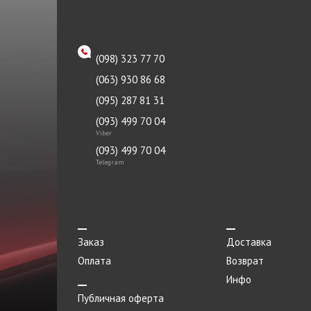
KAVO PARTS
Крышка
KIMIKO
Крышка радиатора
(098) 323 77 70
LIQUI MOLY
Масло моторное
(063) 930 86 68
LUK
Масло трансмиссионное
(095) 287 81 31
MAHLE
(093) 499 70 04
Маховик
Viber
MOBIL
Мотор
(093) 499 70 04
NBR
Telegram
Наконечник
NEOLUX
Направляющая
Nipparts
Насос гидроусилителя
OETIKER
Заказ
Доставка
Насос ГУР
Оплата
Возврат
PAYEN
Насос масляный
Инфо
PMC
Публичная оферта
Насос топливный