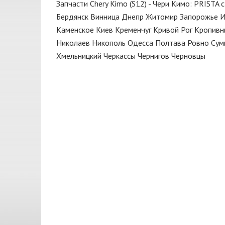
Запчасти Chery Kimo (S12) - Чери Кимо: PRISTA 
Диск тормозной
BP
Бердянск
Винница
Днепр
Житомир
Запорожье
И
Дроссельная заслонка
CarBI
Каменское
Киев
Кременчуг
Кривой Рог
Кропивн
Жидкость тормозная
Николаев
Никополь
Одесса
Полтава
Ровно
Сум
CASTROL
Хмельницкий
Черкассы
Чернигов
Черновцы
Замок
CHAMPION
Зеркало
CHERY
Капот
CORTECO
Катушка
DAYCO
Клапан
DECARO
Клапан вентиляции картера
DELPHI
Клапан вентиляции картерных
DENCKERMANN
газов
DJ CLUTCH
Клапан впускной
DONGIL
Клапан выпускной
ELRING