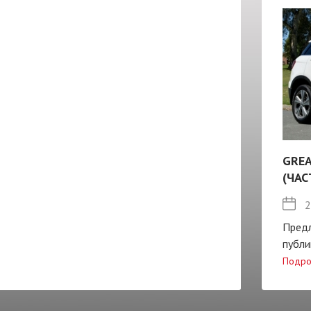
GREA
(ЧАС
2
Пред
публи
Подро