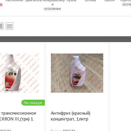
ти
и
сист
отопление
На складе
 трансмиссионное
Антифриз (красный)
XRON III,(три) 1
концентрат, 1литр