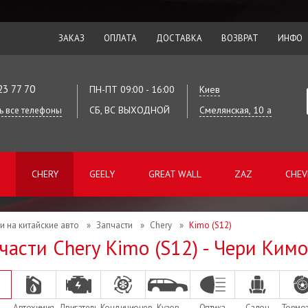
ЗАКАЗ
ОПЛАТА
ДОСТАВКА
ВОЗВРАТ
ИНФО
23 77 70
ПН-ПТ 09:00 - 16:00
Киев
СБ, ВС ВЫХОДНОЙ
Смелянская, 10 а
ь все телефоны
CHERY
GEELY
GREAT WALL
ZAZ
CHEV
и на китайские авто
»
Запчасти
»
Chery
»
Kimo (S12)
части Chery Kimo (S12) - Чери Кимо
Автохимия
Двигатель
Кондиционер
Кузов
Оптика
Салон
Тормо