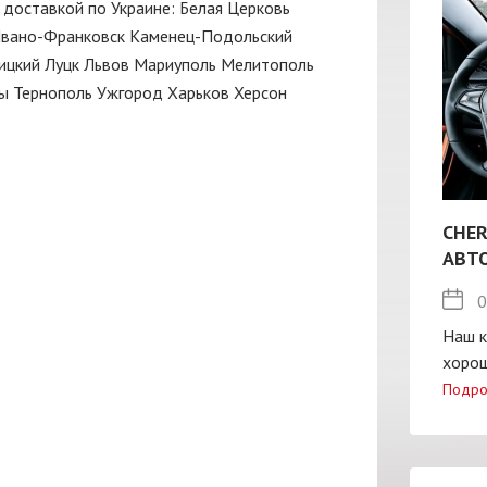
с доставкой по Украине:
Белая Церковь
вано-Франковск
Каменец-Подольский
ицкий
Луцк
Львов
Мариуполь
Мелитополь
ы
Тернополь
Ужгород
Харьков
Херсон
CHER
АВТ
0
Наш к
хорош
Подро