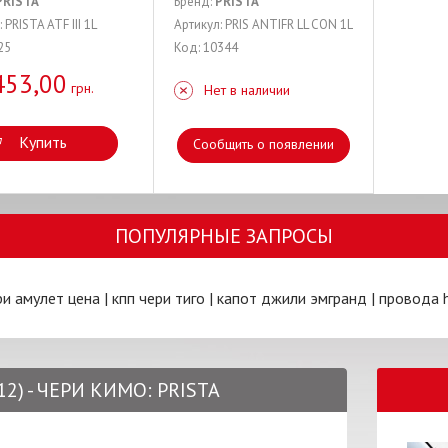
PRISTA
Бренд:
PRISTA
 PRISTA ATF III 1L
Артикул: PRIS ANTIFR LL CON 1L
25
Код: 10344
453,00
грн.
Нет в наличии
Купить
Сообщить о появлении
ПОПУЛЯРНЫЕ ЗАПРОСЫ
ри амулет цена
|
кпп чери тиго
|
капот джили эмгранд
|
провода 
2) - ЧЕРИ КИМО: PRISTA