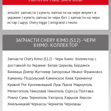
amulet запчасти
|
купить запчасти на чери амулет в
украине
|
купить запчасти чери бит
|
запчасти на чери
истар
|
шрус chery tiggo
|
emgrand стекло
ЗАПЧАСТИ CHERY KIMO (S12) - ЧЕРИ
КИМО: КОЛЛЕКТОР
Запчасти Chery Kimo (S12) - Чери Кимо: Коллектор с
доставкой по Украине:
Белая Церковь
Бердянск
Винница
Днепр
Житомир
Запорожье
Ивано-Франковск
Каменец-Подольский
Каменское
Киев
Кременчуг
Кривой Рог
Кропивницкий
Луцк
Львов
Мариуполь
Мелитополь
Николаев
Никополь
Одесса
Полтава
Ровно
Сумы
Тернополь
Ужгород
Харьков
Херсон
Хмельницкий
Черкассы
Чернигов
Черновцы