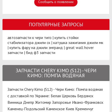
Сообщить о появлении
ПОПУЛЯРНЫЕ ЗАПРОСЫ
автозапчасти к чери тиго
|
купить стойки
стабилизатора джили ск
|
катушка зажигания джили мк
|
купить фару на джили эмгранд
|
great wall hover
запчасти
|
бид ф3 запчасти
ЗАПЧАСТИ CHERY KIMO (S12) - ЧЕРИ
КИМО: ПОМПА ВОДЯНАЯ
Запчасти Chery Kimo (S12) - Чери Кимо: Помпа водяная
с доставкой по Украине:
Белая Церковь
Бердянск
Винница
Днепр
Житомир
Запорожье
Ивано-Франковск
Каменец-Подольский
Каменское
Киев
Кременчуг