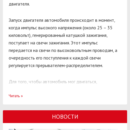
двигателя.
Запуск двигателя автомобиля происходит в момент,
когда импульс высокого напряжения (около 25 – 35
киловольт), генерированный катушкой зажигания,
поступает на свечи зажигания. Этот импульс
передается на свечи по высоковольтным проводам, а
очередность его поступления к каждой свечи
регулируется прерывателем-распределителем.
Для того, чтобы автомобиль мог двигаться,
необходимо запустить двигатель – это
Читать
»
обеспечивается аккумулятором. После запуска
двигателя и до момента его остановки электроэнергию
вырабатывает генератор, и от него происходит
НОВОСТИ
электропитание автомобиля.