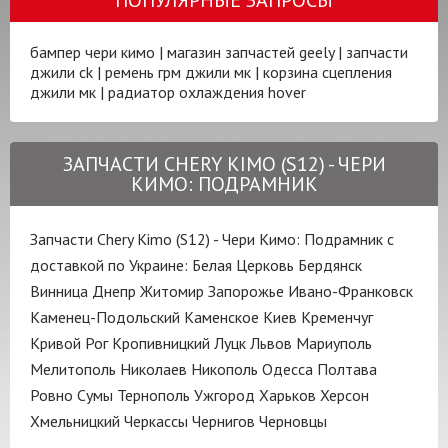
бампер чери кимо
|
магазин запчастей geely
|
запчасти
джили ck
|
ремень грм джили мк
|
корзина сцепления
джили мк
|
радиатор охлаждения hover
ЗАПЧАСТИ CHERY KIMO (S12) - ЧЕРИ
КИМО: ПОДРАМНИК
Запчасти Chery Kimo (S12) - Чери Кимо: Подрамник с
доставкой по Украине:
Белая Церковь
Бердянск
Винница
Днепр
Житомир
Запорожье
Ивано-Франковск
Каменец-Подольский
Каменское
Киев
Кременчуг
Кривой Рог
Кропивницкий
Луцк
Львов
Мариуполь
Мелитополь
Николаев
Никополь
Одесса
Полтава
Ровно
Сумы
Тернополь
Ужгород
Харьков
Херсон
Хмельницкий
Черкассы
Чернигов
Черновцы