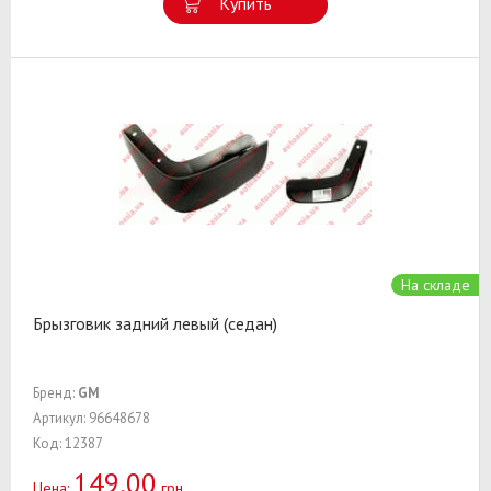
Купить
На складе
Брызговик задний левый (седан)
Бренд:
GM
Артикул: 96648678
Код: 12387
149,00
Цена:
грн.