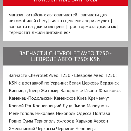
магазин китайских автозапчастей
|
запчасти для
автомобилей chery
|
вилка сцепления чери амулет
|
запчасти на джили мк цены
|
трос тормоза джили мк
|
термостат джили эмгранд ес7
ЗАПЧАСТИ CHEVROLET AVEO T250 -
ШЕВРОЛЕ АВЕО Т250: KSN
Запчасти Chevrolet Aveo T250 - Шевроле Авео Т250:
KSN с доставкой по Украине:
Белая Церковь
Бердянск
Винница
Днепр
Житомир
Запорожье
Ивано-Франковск
Каменец-Подольский
Каменское
Киев
Кременчуг
Кривой Рог
Кропивницкий
Луцк
Львов
Мариуполь
Мелитополь
Николаев
Никополь
Одесса
Полтава
Ровно
Сумы
Тернополь
Ужгород
Харьков
Херсон
Хмельницкий
Черкассы
Чернигов
Черновцы