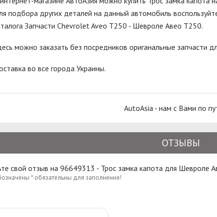
 интернет-магазине АвтоАзия можно купить Трос замка капота н
ля подбора других деталей на данный автомобиль воспользуйте
аталога Запчасти Chevrolet Aveo T250 - Шевроле Авео Т250.
десь можно заказать без посредников ориганальные запчасти д
оставка во все города Украины.
AutoAsia - нам с Вами по пу
ОТЗЫВЫ
те свой отзыв на 96649313 - Трос замка капота для Шевроле 
бозначены * обязательны для заполнения!