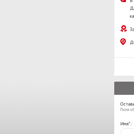
В
Д
к
З
Д
Оставь
Поля о
Имя
*
: