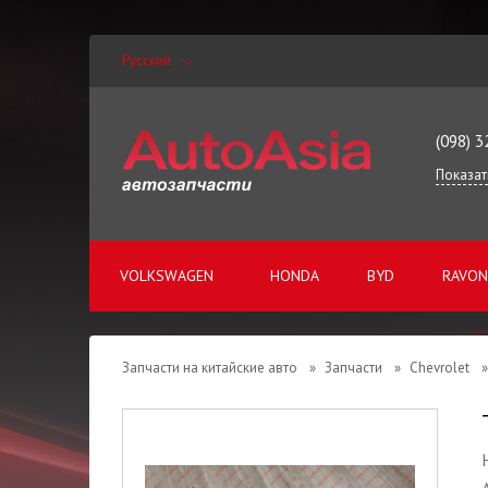
Русский
(098) 3
Показат
VOLKSWAGEN
HONDA
BYD
RAVON
Запчасти на китайские авто
»
Запчасти
»
Chevrolet
»