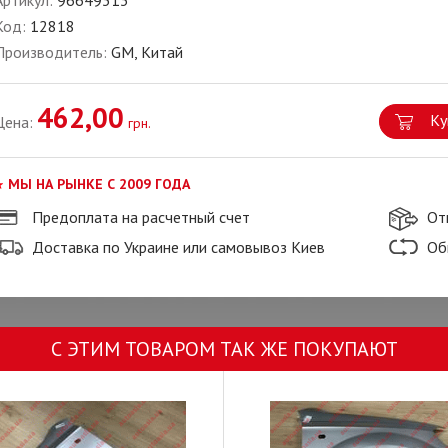
Артикул:
96649313
Код:
12818
Производитель:
GM, Китай
462,00
Ку
Цена:
грн.
МЫ НА РЫНКЕ С 2009 ГОДА
Предоплата на расчетный счет
От
Доставка по Украине или самовывоз Киев
Об
С ЭТИМ ТОВАРОМ ТАК ЖЕ ПОКУПАЮТ