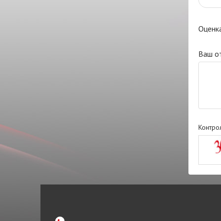
Оценк
Ваш о
Контро