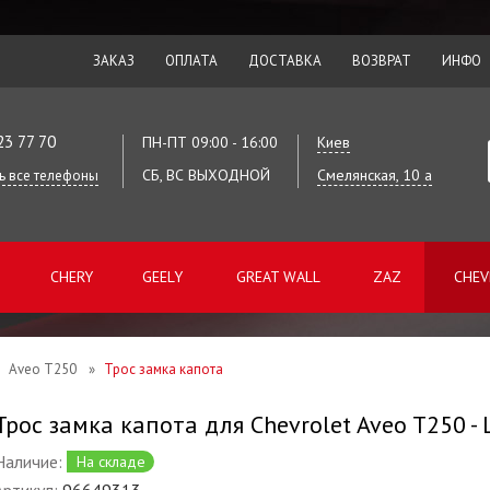
ЗАКАЗ
ОПЛАТА
ДОСТАВКА
ВОЗВРАТ
ИНФО
23 77 70
ПН-ПТ 09:00 - 16:00
Киев
СБ, ВС ВЫХОДНОЙ
Смелянская, 10 а
ь все телефоны
CHERY
GEELY
GREAT WALL
ZAZ
CHEV
Aveo T250
»
Трос замка капота
Трос замка капота для Chevrolet Aveo T250 -
Наличие:
На складе