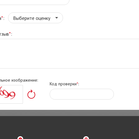
а
*
:
тзыв
*
:
льное изображение:
Код проверки
*
: