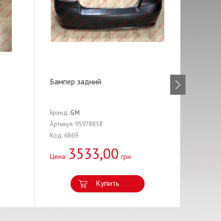
Бампер задний
Подшип
(двухр
Бренд:
GM
Бренд:
A
Артикул: 95978858
Артикул:
Код: 6869
Код: 171
3533,00
2
Цена:
грн.
Цена:
Купить