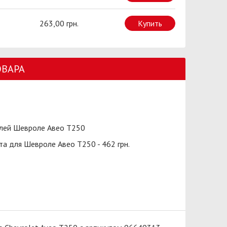
263,00 грн.
Купить
ОВАРА
лей Шевроле Авео Т250
та для Шевроле Авео Т250 - 462 грн.