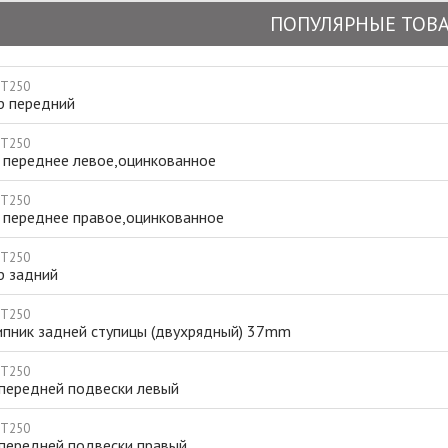
ПОПУЛЯРНЫЕ ТОВ
 T250
р передний
 T250
 переднее левое,оцинкованное
 T250
 переднее правое,оцинкованное
 T250
р задний
 T250
пник задней ступицы (двухрядный) 37mm
 T250
 передней подвески левый
 T250
 передней подвески правый