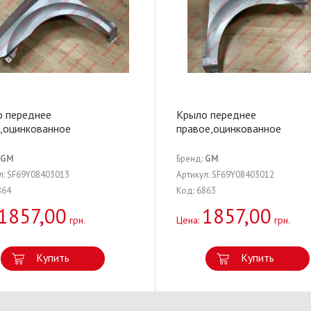
о переднее
Крыло переднее
,оцинкованное
правое,оцинкованное
GM
Бренд:
GM
л: SF69Y08403013
Артикул: SF69Y08403012
864
Код: 6863
1857,00
1857,00
грн.
Цена:
грн.
Купить
Купить