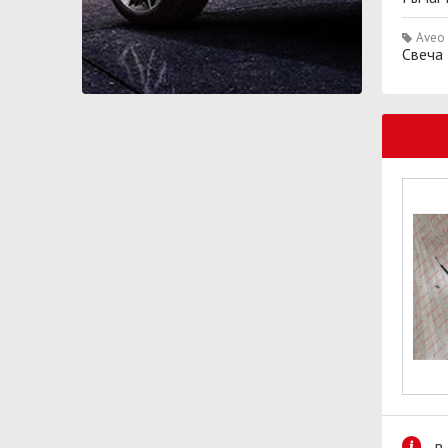
Aveo
Свеча