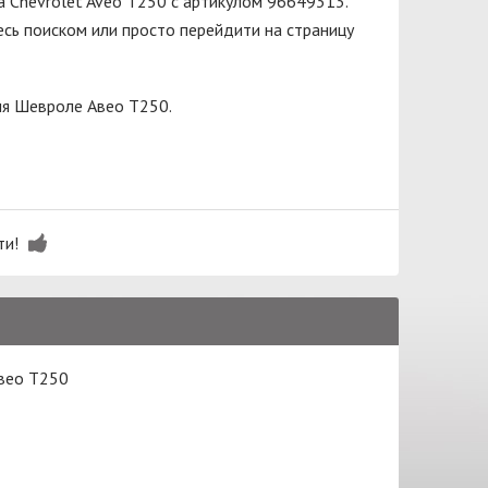
а Chevrolet Aveo T250 с артикулом 96649313.
сь поиском или просто перейдити на страницу
ля Шевроле Авео Т250.
ти!
Авео Т250