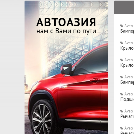
Aveo
Бампе
Aveo
Крыло
Aveo
Крыло
Aveo
Бампе
Aveo
Подши
Aveo
Рычаг
Aveo
Рычаг