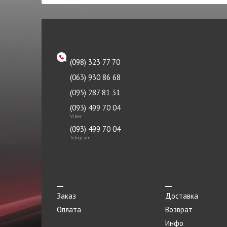
TOYOTA
Патрубок
TRW
Петля двери
Tyc
Петля капота левая
ZAZ
Петля капота правая
(098) 323 77 70
Океан
(063) 930 86 68
Пистон
(095) 287 81 31
Плафоны
(093) 499 70 04
Подкрылок
Viber
(093) 499 70 04
Подрамник
Telegram
Подушка
Подшипник
Порог метталический
Заказ
Доставка
Прокладка
Оплата
Возврат
Инфо
Прокладка приемной трубы