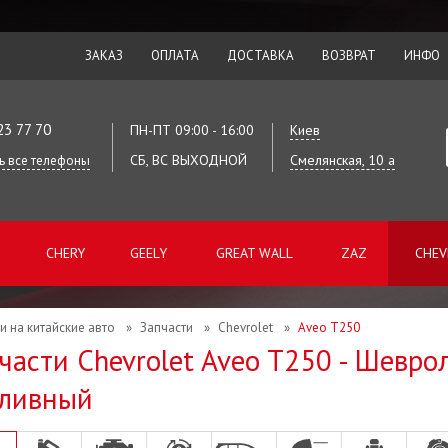
ЗАКАЗ
ОПЛАТА
ДОСТАВКА
ВОЗВРАТ
ИНФО
23 77 70
ПН-ПТ 09:00 - 16:00
Киев
СБ, ВС ВЫХОДНОЙ
Смелянская, 10 а
ь все телефоны
CHERY
GEELY
GREAT WALL
ZAZ
CHEV
и на китайские авто
»
Запчасти
»
Chevrolet
»
Aveo T250
части Chevrolet Aveo T250 - Шевро
пливный