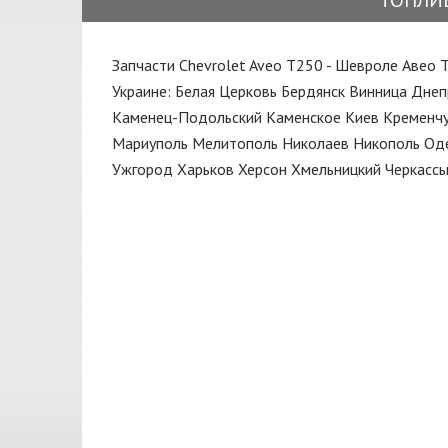
ТОПЛИ
Замок
DEPO
Капот
Запчасти Chevrolet Aveo T250 - Шевроле Авео 
ERT
Клипса
Украине:
Белая Церковь
Бердянск
Винница
Днеп
EuroEx
Каменец-Подольский
Каменское
Киев
Кременчу
Колодки
FARE
Мариуполь
Мелитополь
Николаев
Никополь
Од
Кольца поршневые
Ужгород
Харьков
Херсон
Хмельницкий
Черкасс
FISCHER
Кольцо
GATES
КПП
GM
Кронштейн
GM UZ
Крыло
HELLA
Крышка
JAKOPARTS
Крышка багажника
JP GROUP
Кулиса
KAMOKA
Масло моторное