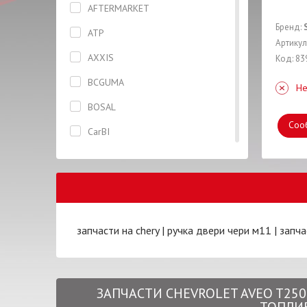
AFTERMARKET
Бризговик задний правый
Бренд:
ATP
Брызговик передний правый
Артикул
AXXIS
Код: 83
Вентилятор
BCGUMA
Не
Втулка
BOSAL
Гайка
Соо
CarBI
Глушитель
CASTROL
Горловина
CHERY
Датчик
CIFAM
Дверь
запчасти на chery
|
ручка двери чери м11
|
запча
CONTINENTAL
Диск тормозной
CTR
Жидкость тормозная
CX
Заглушка
ЗАПЧАСТИ CHEVROLET AVEO T250
DAYCO