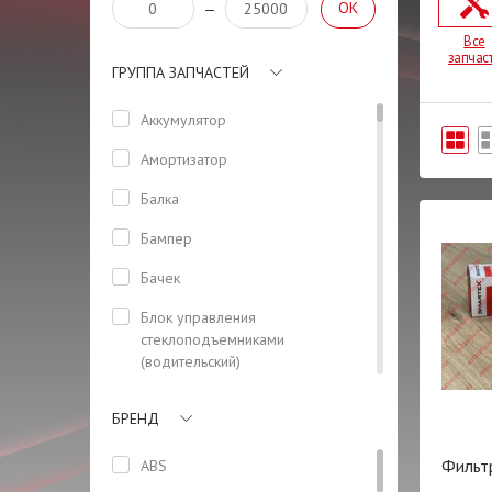
OK
—
Все
запчас
ГРУППА ЗАПЧАСТЕЙ
Аккумулятор
Амортизатор
Балка
Бампер
Бачек
Блок управления
стеклоподъемниками
(водительский)
Боковая панель кузова
БРЕНД
Болт
Фильт
ABS
Бризговик задний левый