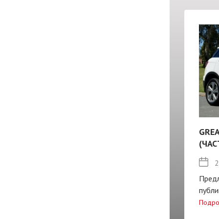
GREA
(ЧАС
2
Пред
публи
Подро