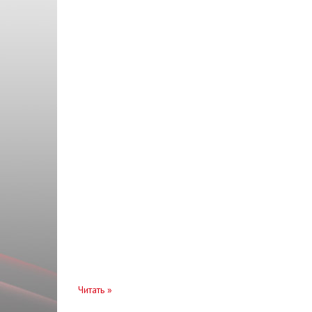
KSN
Масло трансмиссионное
LIQUI MOLY
Механизм
LPR
Мотор
PMC
Накладка
PROFIT
Наконечник
RIDER
Направляющая
SHAFER
Насос топливный
SIMYI
Облицовка
SMARTEX
Опора
TEMPEST
Отбойник
TERMOTEC
Очиститель
TOPIC
Читать
»
Панель