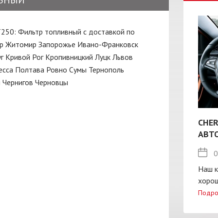
ВНЫЙ
Т250: Фильтр топливный с доставкой по
р
Житомир
Запорожье
Ивано-Франковск
г
Кривой Рог
Кропивницкий
Луцк
Львов
есса
Полтава
Ровно
Сумы
Тернополь
ы
Чернигов
Черновцы
CHER
АВТ
0
Наш к
хорош
Подро