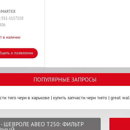
SMARTEX
: S11-1117110
926
т в наличии
бщить о появлении
ПОПУЛЯРНЫЕ ЗАПРОСЫ
сти тиго чери в харькове
|
купить запчасти чери тигго
|
great wal
 - ШЕВРОЛЕ АВЕО Т250: ФИЛЬТР