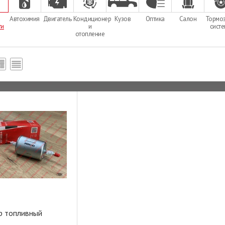
Автохимия
Двигатель
Кондиционер
Кузов
Оптика
Салон
Тормо
ти
и
сист
отопление
р топливный