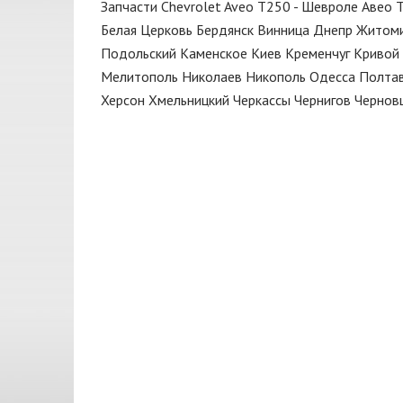
Запчасти Chevrolet Aveo T250 - Шевроле Авео 
Замок
DEPO
Белая Церковь
Бердянск
Винница
Днепр
Житом
Капот
ERT
Подольский
Каменское
Киев
Кременчуг
Кривой 
Клипса
Мелитополь
Николаев
Никополь
Одесса
Полта
EuroEx
Херсон
Хмельницкий
Черкассы
Чернигов
Чернов
Колодки
FARE
Кольца поршневые
FISCHER
Кольцо
GATES
КПП
GM
Кронштейн
GM UZ
Крыло
HELLA
Крышка
JAKOPARTS
Крышка багажника
JP GROUP
Кулиса
KAMOKA
Масло моторное
KSN