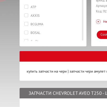
Бренд:
Бризговик задний правый
Артикул
ATP
Код: 91
Брызговик передний правый
AXXIS
Не
Вентилятор
BCGUMA
Втулка
BOSAL
Соо
Гайка
CarBI
Глушитель
CASTROL
Горловина
CHERY
Датчик
CIFAM
купить запчасти на чери
|
запчасти чери амулет 
Дверь
CONTINENTAL
Диск тормозной
CTR
Жидкость тормозная
ЗАПЧАСТИ CHEVROLET AVEO T250 -
CX
Заглушка
DAYCO