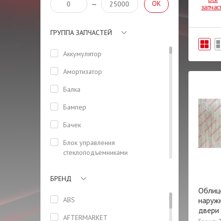
OK
—
запчас
ГРУППА ЗАПЧАСТЕЙ
Аккумулятор
Амортизатор
Балка
Бампер
Бачек
Блок управления
стеклоподъемниками
(водительский)
БРЕНД
Боковая панель кузова
Облиц
Болт
ABS
наруж
двери
Бризговик задний левый
AFTERMARKET