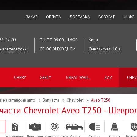
ЗАКАЗ
ОПЛАТА
ДОСТАВКА
ВОЗВРАТ
ИНФО
23 77 70
ПН-ПТ 09:00 - 16:00
Киев
СБ, ВС ВЫХОДНОЙ
Смелянская, 10 а
ь все телефоны
CHERY
GEELY
GREAT WALL
ZAZ
CHEV
и на китайские авто
»
Запчасти
»
Chevrolet
»
Aveo T250
части Chevrolet Aveo T250 - Шевро
Автохимия
Двигатель
Кондиционер
Кузов
Оптика
Салон
Тормо