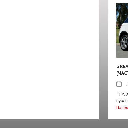
GREA
(ЧАС
2
Пред
публи
Подро