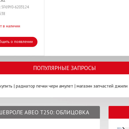
ZAZ
: SF69Y0-6203124
538
т в наличии
бщить о появлении
ПОПУЛЯРНЫЕ ЗАПРОСЫ
купить
|
радиатор печки чери амулет
|
магазин запчастей джили
 ШЕВРОЛЕ АВЕО Т250: ОБЛИЦОВКА