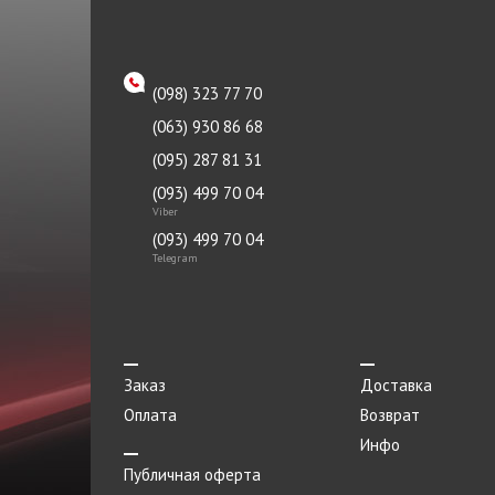
Патрубок
TRW
Петля двери
Tyc
(098) 323 77 70
Петля капота левая
ZAZ
(063) 930 86 68
Петля капота правая
Океан
(095) 287 81 31
Пистон
(093) 499 70 04
Плафоны
Viber
(093) 499 70 04
Подкрылок
Telegram
Подрамник
Подушка
Подшипник
Заказ
Доставка
Порог метталический
Оплата
Возврат
Инфо
Прокладка
Публичная оферта
Прокладка приемной трубы