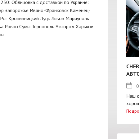
Т250: Облицовка с доставкой по Украине:
ир
Запорожье
Ивано-Франковск
Каменец-
Рог
Кропивницкий
Луцк
Львов
Мариуполь
ва
Ровно
Сумы
Тернополь
Ужгород
Харьков
цы
CHER
АВТ
0
Наш к
хорош
Подро