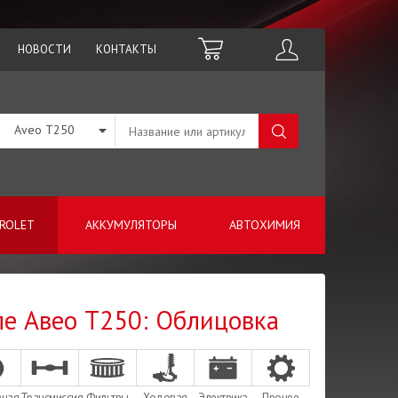
НОВОСТИ
КОНТАКТЫ
Aveo T250
ROLET
АККУМУЛЯТОРЫ
АВТОХИМИЯ
ле Авео Т250: Облицовка
зная
Трансмиссия
Фильтры
Ходовая
Электрика
Прочее