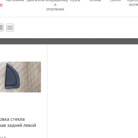
ти
и
сист
отопление
овка стекла
ная задней левой