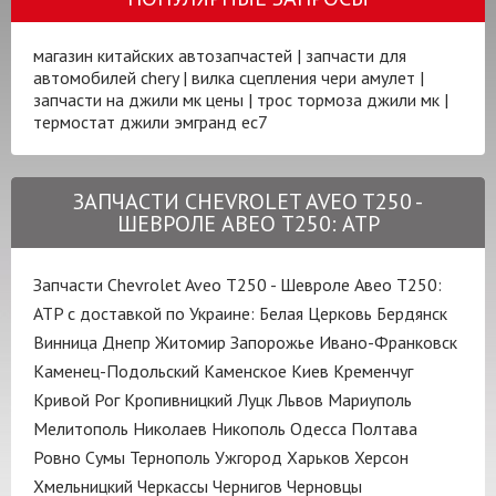
магазин китайских автозапчастей
|
запчасти для
автомобилей chery
|
вилка сцепления чери амулет
|
запчасти на джили мк цены
|
трос тормоза джили мк
|
термостат джили эмгранд ес7
ЗАПЧАСТИ CHEVROLET AVEO T250 -
ШЕВРОЛЕ АВЕО Т250: ATP
Запчасти Chevrolet Aveo T250 - Шевроле Авео Т250:
ATP с доставкой по Украине:
Белая Церковь
Бердянск
Винница
Днепр
Житомир
Запорожье
Ивано-Франковск
Каменец-Подольский
Каменское
Киев
Кременчуг
Кривой Рог
Кропивницкий
Луцк
Львов
Мариуполь
Мелитополь
Николаев
Никополь
Одесса
Полтава
Ровно
Сумы
Тернополь
Ужгород
Харьков
Херсон
Хмельницкий
Черкассы
Чернигов
Черновцы