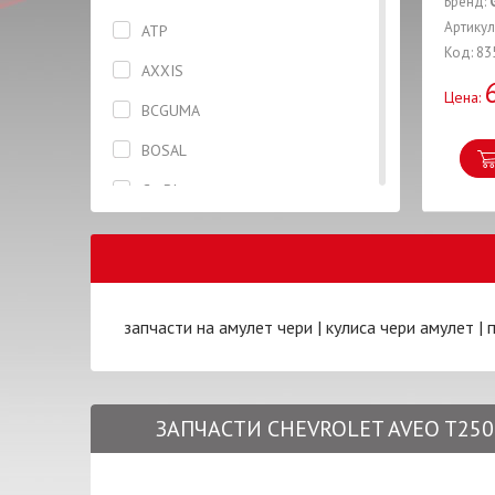
Бренд:
Бризговик задний правый
Артикул
ATP
Код: 83
Брызговик передний правый
AXXIS
Цена:
Вентилятор
BCGUMA
Втулка
BOSAL
Гайка
CarBI
Глушитель
CASTROL
Горловина
CHERY
Датчик
CIFAM
запчасти на амулет чери
|
кулиса чери амулет
|
Дверь
CONTINENTAL
Диск тормозной
CTR
ЗАПЧАСТИ CHEVROLET AVEO T250
Жидкость тормозная
CX
Заглушка
DAYCO