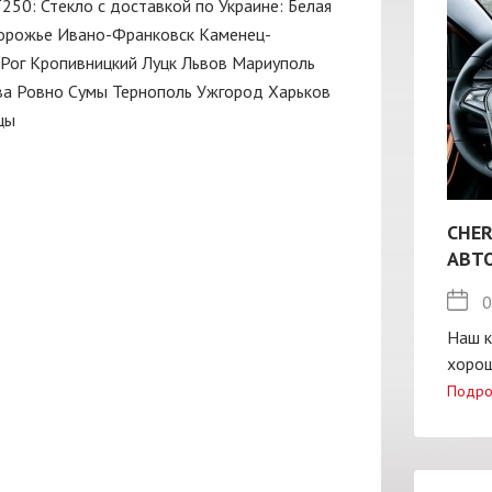
Т250: Стекло с доставкой по Украине:
Белая
орожье
Ивано-Франковск
Каменец-
Рог
Кропивницкий
Луцк
Львов
Мариуполь
ва
Ровно
Сумы
Тернополь
Ужгород
Харьков
цы
CHER
АВТ
0
Наш к
хорош
Подро