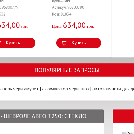
GM
Бренд:
GM
: 96800779
Артикул: 96800780
532
Код: 81834
634,00
634,00
грн.
Цена:
грн.
Купить
Купить
ПОПУЛЯРНЫЕ ЗАПРОСЫ
панель чери амулет
|
аккумулятор чери тиго
|
автозапчасти для g
 - ШЕВРОЛЕ АВЕО Т250: СТЕКЛО