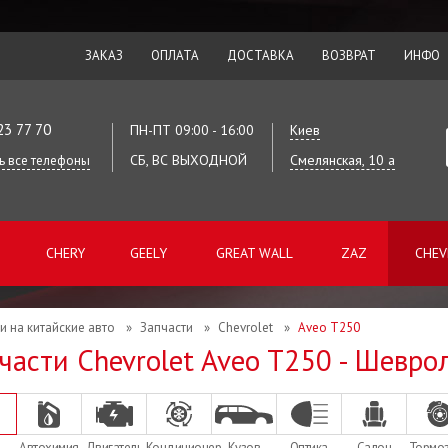
ЗАКАЗ
ОПЛАТА
ДОСТАВКА
ВОЗВРАТ
ИНФО
23 77 70
ПН-ПТ 09:00 - 16:00
Киев
СБ, ВС ВЫХОДНОЙ
Смелянская, 10 а
ь все телефоны
CHERY
GEELY
GREAT WALL
ZAZ
CHEV
и на китайские авто
»
Запчасти
»
Chevrolet
»
Aveo T250
части Chevrolet Aveo T250 - Шевро
Автохимия
Двигатель
Кондиционер
Кузов
Оптика
Салон
Тормо