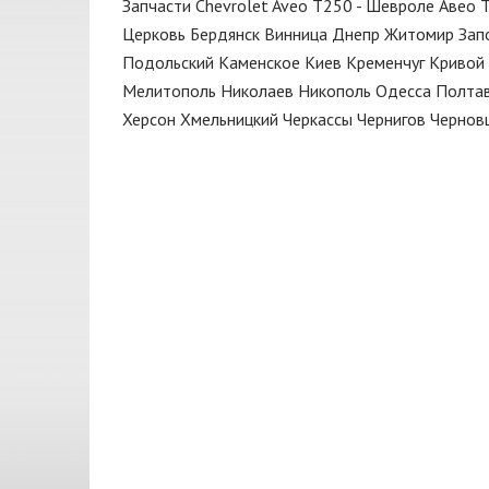
Запчасти Chevrolet Aveo T250 - Шевроле Авео 
Замок
DEPO
Церковь
Бердянск
Винница
Днепр
Житомир
Зап
Капот
ERT
Подольский
Каменское
Киев
Кременчуг
Кривой 
Клипса
Мелитополь
Николаев
Никополь
Одесса
Полта
EuroEx
Херсон
Хмельницкий
Черкассы
Чернигов
Чернов
Колодки
FARE
Кольца поршневые
FISCHER
Кольцо
GATES
КПП
GM
Кронштейн
GM UZ
Крыло
HELLA
Крышка
JAKOPARTS
Крышка багажника
JP GROUP
Кулиса
KAMOKA
Масло моторное
KSN