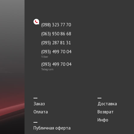
Патрубок
TRW
Петля двери
Tyc
(098) 323 77 70
Петля капота левая
ZAZ
(063) 930 86 68
Петля капота правая
Океан
(095) 287 81 31
Пистон
(093) 499 70 04
Viber
Плафоны
(093) 499 70 04
Подкрылок
Telegram
Подрамник
Подушка
Подшипник
Заказ
Доставка
Оплата
Порог метталический
Возврат
Инфо
Прокладка
Публичная оферта
Прокладка приемной трубы