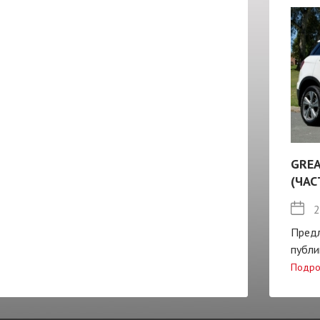
GREA
(ЧАС
2
Пред
публи
Подро