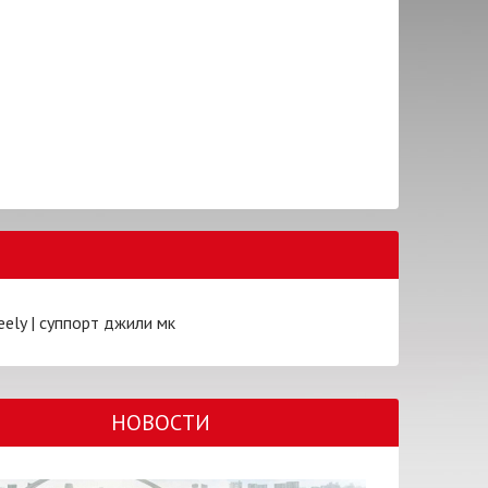
eely
|
суппорт джили мк
НОВОСТИ