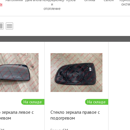
ти
и
сист
отопление
На складе
На складе
 зеркала левое с
Стекло зеркала правое с
ревом
подогревом