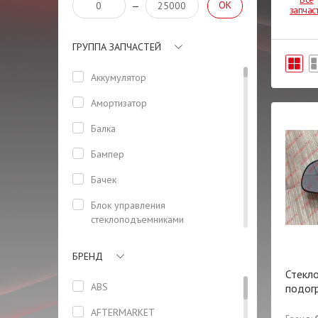
OK
—
запчас
ГРУППА ЗАПЧАСТЕЙ
Аккумулятор
Амортизатор
Балка
Бампер
Бачек
Блок управления
стеклоподъемниками
(водительский)
БРЕНД
Боковая панель кузова
Стекло
Болт
ABS
подог
Бризговик задний левый
AFTERMARKET