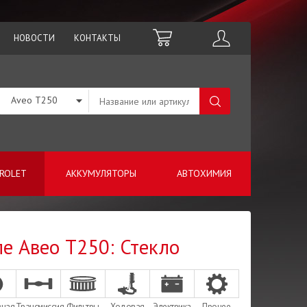
НОВОСТИ
КОНТАКТЫ
Aveo T250
ROLET
АККУМУЛЯТОРЫ
АВТОХИМИЯ
ле Авео Т250: Стекло
зная
Трансмиссия
Фильтры
Ходовая
Электрика
Прочее