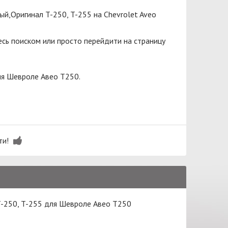
й,Оригинал T-250, T-255 на Chevrolet Aveo
сь поиском или просто перейдити на страницу
ля Шевроле Авео Т250.
ти!
T-250, T-255 для Шевроле Авео Т250