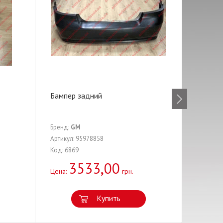
Бампер задний
Подшип
(двухр
Бренд:
GM
Бренд:
A
Артикул: 95978858
Артикул:
Код: 6869
Код: 171
3533,00
2
Цена:
грн.
Цена:
Купить