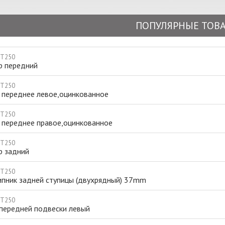
ПОПУЛЯРНЫЕ ТОВ
 T250
р передний
 T250
 переднее левое,оцинкованное
 T250
 переднее правое,оцинкованное
 T250
р задний
 T250
пник задней ступицы (двухрядный) 37mm
 T250
 передней подвески левый