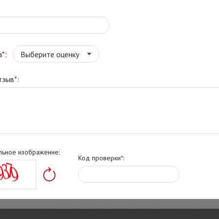
а
*
:
тзыв
*
:
льное изображение:
Код проверки
*
: