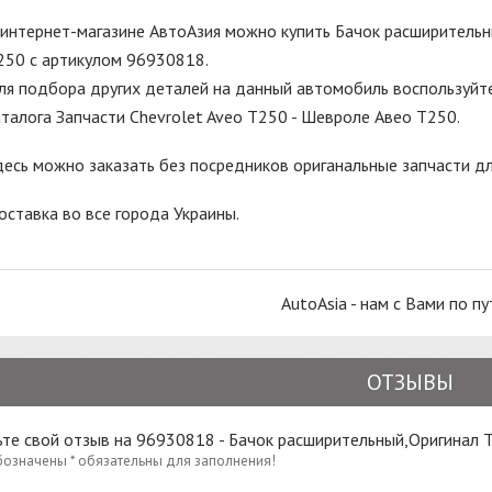
 интернет-магазине АвтоАзия можно купить Бачок расширительны
250 с артикулом 96930818.
ля подбора других деталей на данный автомобиль воспользуйте
аталога Запчасти Chevrolet Aveo T250 - Шевроле Авео Т250.
десь можно заказать без посредников ориганальные запчасти д
оставка во все города Украины.
AutoAsia - нам с Вами по пу
ОТЗЫВЫ
те свой отзыв на 96930818 - Бачок расширительный,Оригинал 
бозначены * обязательны для заполнения!