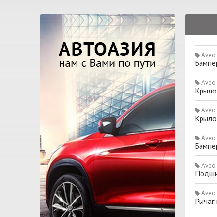
Aveo
Бампе
Aveo
Крыло
Aveo
Крыло
Aveo
Бампе
Aveo
Подши
Aveo
Рычаг