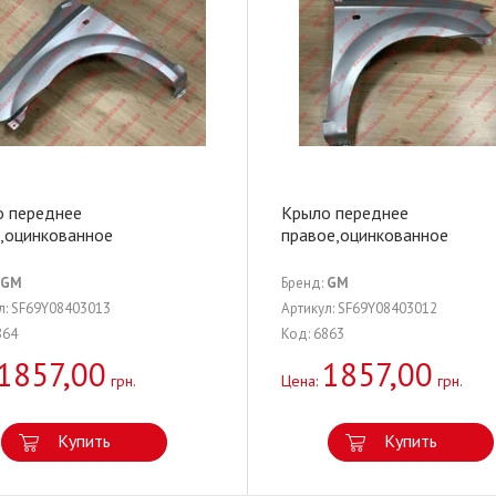
о переднее
Крыло переднее
,оцинкованное
правое,оцинкованное
GM
Бренд:
GM
л: SF69Y08403013
Артикул: SF69Y08403012
864
Код: 6863
1857,00
1857,00
грн.
Цена:
грн.
Купить
Купить