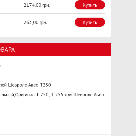
2174,00 грн.
Купить
263,00 грн.
Купить
ОВАРА
ь
лей Шевроле Авео Т250
ельный,Оригинал T-250, T-255 для Шевроле Авео