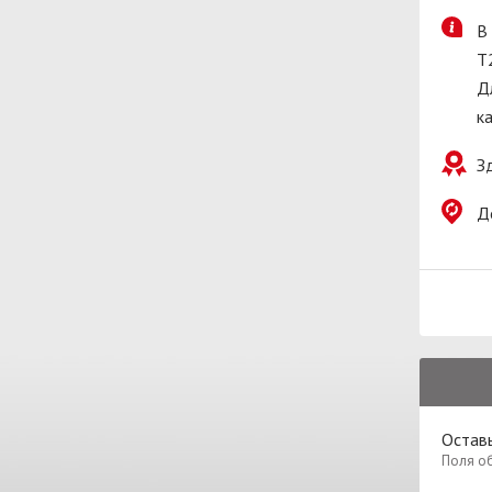
В
T
Д
к
З
Д
Оставь
Поля о