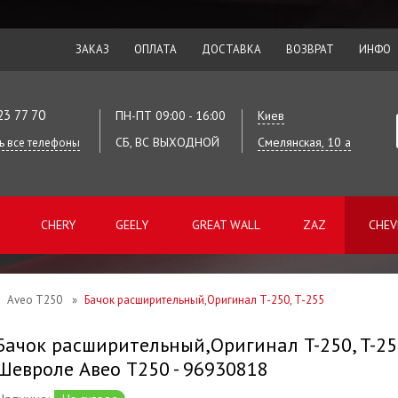
ЗАКАЗ
ОПЛАТА
ДОСТАВКА
ВОЗВРАТ
ИНФО
23 77 70
ПН-ПТ 09:00 - 16:00
Киев
СБ, ВС ВЫХОДНОЙ
Смелянская, 10 а
ь все телефоны
CHERY
GEELY
GREAT WALL
ZAZ
CHEV
Aveo T250
»
Бачок расширительный,Оригинал T-250, T-255
Бачок расширительный,Оригинал T-250, T-255
Шевроле Авео Т250 - 96930818