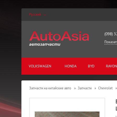
Русский
(098) 3
Показат
VOLKSWAGEN
HONDA
BYD
RAVON
Запчасти на китайские авто
»
Запчасти
»
Chevrolet
»