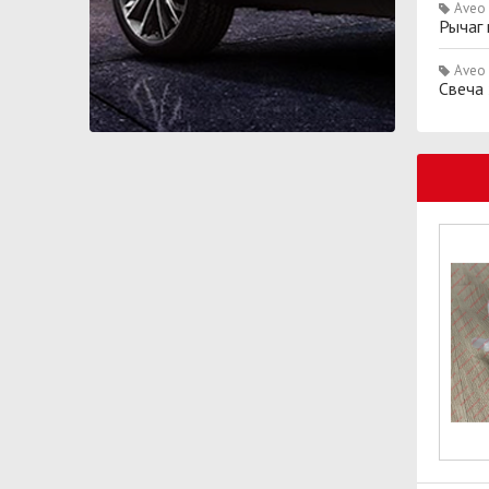
Aveo
Рычаг
Aveo
Свеча