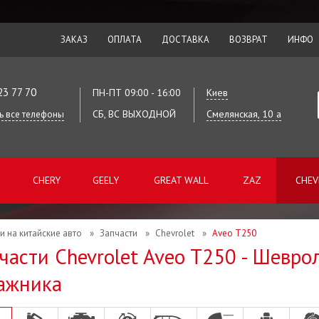
ЗАКАЗ
ОПЛАТА
ДОСТАВКА
ВОЗВРАТ
ИНФО
23 77 70
ПН-ПТ 09:00 - 16:00
Киев
СБ, ВС ВЫХОДНОЙ
Смелянская, 10 а
ь все телефоны
CHERY
GEELY
GREAT WALL
ZAZ
CHEV
и на китайские авто
»
Запчасти
»
Chevrolet
»
Aveo T250
части Chevrolet Aveo T250 - Шевр
ажника