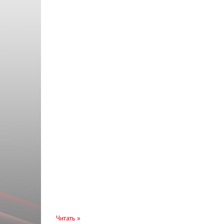
KSN
Масло трансмиссионное
LIQUI MOLY
Механизм
LPR
Мотор
PMC
Накладка
PROFIT
Наконечник
RIDER
Направляющая
SHAFER
Насос топливный
SIMYI
Облицовка
SMARTEX
Опора
TEMPEST
Отбойник
TERMOTEC
Очиститель
TOPIC
Панель
Читать
»