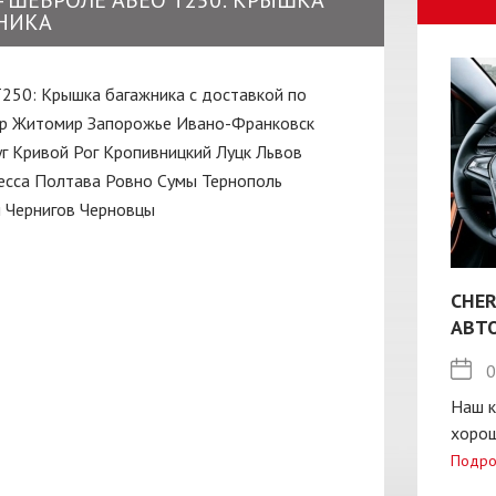
 - ШЕВРОЛЕ АВЕО Т250: КРЫШКА
НИКА
Т250: Крышка багажника с доставкой по
р
Житомир
Запорожье
Ивано-Франковск
г
Кривой Рог
Кропивницкий
Луцк
Львов
есса
Полтава
Ровно
Сумы
Тернополь
ы
Чернигов
Черновцы
CHER
АВТ
0
Наш к
хорош
Подро