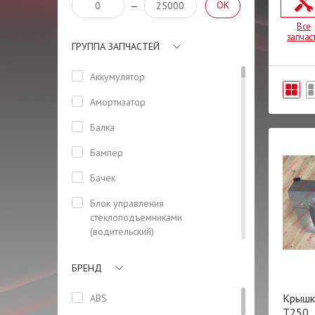
OK
—
Все
запчас
ГРУППА ЗАПЧАСТЕЙ
Аккумулятор
Амортизатор
Балка
Бампер
Бачек
Блок управления
стеклоподъемниками
(водительский)
Боковая панель кузова
БРЕНД
Болт
Крышк
ABS
Бризговик задний левый
T250