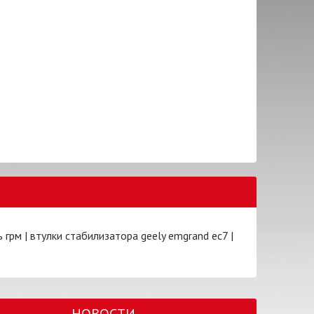
ь грм
|
втулки стабилизатора geely emgrand ec7
|