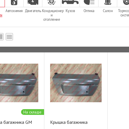
Автохимия
Двигатель
Кондиционер
Кузов
Оптика
Салон
Тормо
ти
и
сист
отопление
На складе
а багажника GM
Крышка багажника