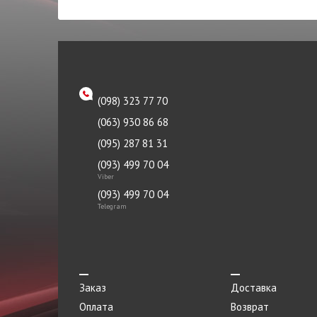
TOYOTA
Патрубок
TRW
Петля двери
Tyc
Петля капота левая
ZAZ
Петля капота правая
(098) 323 77 70
Океан
Пистон
(063) 930 86 68
Плафоны
(095) 287 81 31
Подкрылок
(093) 499 70 04
Viber
Подрамник
(093) 499 70 04
Telegram
Подушка
Подшипник
Порог метталический
Заказ
Доставка
Прокладка
Оплата
Возврат
Прокладка приемной трубы