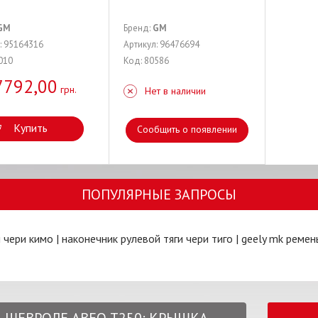
GM
Бренд:
GM
: 95164316
Артикул: 96476694
010
Код: 80586
7792,00
грн.
Нет в наличии
Купить
Сообщить о появлении
ПОПУЛЯРНЫЕ ЗАПРОСЫ
и чери кимо
|
наконечник рулевой тяги чери тиго
|
geely mk ремен