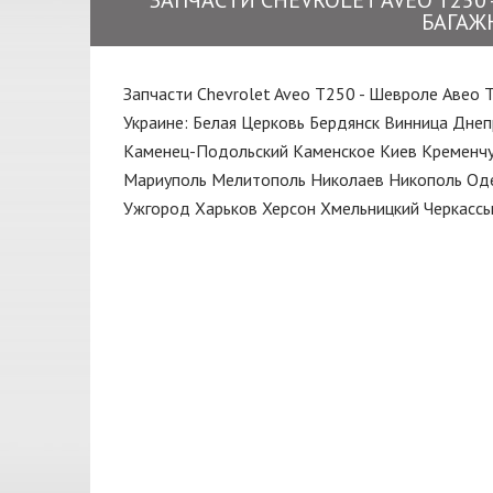
ЗАПЧАСТИ CHEVROLET AVEO T250
Замок
БАГАЖ
DEPO
Капот
ERT
Клипса
Запчасти Chevrolet Aveo T250 - Шевроле Авео 
EuroEx
Украине:
Белая Церковь
Бердянск
Винница
Днеп
Колодки
Каменец-Подольский
Каменское
Киев
Кременчу
FARE
Кольца поршневые
Мариуполь
Мелитополь
Николаев
Никополь
Од
FISCHER
Ужгород
Харьков
Херсон
Хмельницкий
Черкасс
Кольцо
GATES
КПП
GM
Кронштейн
GM UZ
Крыло
HELLA
Крышка
JAKOPARTS
Крышка багажника
JP GROUP
Кулиса
KAMOKA
Масло моторное