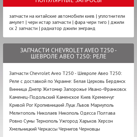
запчасти на китайские автомобили киев
|
уплотнители
амулет
|
чери истар запчасти
|
фара чери тиго
|
джили
ск 2 запчасти
|
радиатор джили эмгранд
ЗАПЧАСТИ CHEVROLET AVEO T250 -
ШЕВРОЛЕ АВЕО Т250: РЕЛЕ
Запчасти Chevrolet Aveo T250 - Шевроле Авео Т250:
Реле с доставкой по Украине:
Белая Церковь
Бердянск
Винница
Днепр
Житомир
Запорожье
Ивано-Франковск
Каменец-Подольский
Каменское
Киев
Кременчуг
Кривой Рог
Кропивницкий
Луцк
Львов
Мариуполь
Мелитополь
Николаев
Никополь
Одесса
Полтава
Ровно
Сумы
Тернополь
Ужгород
Харьков
Херсон
Хмельницкий
Черкассы
Чернигов
Черновцы