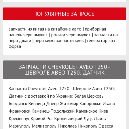
ПОПУЛЯРНЫЕ ЗАПРОСЫ
запчасти из китая на китайские авто
|
приборная
панель чери амулет
|
ролики чери амулет
|
запчасти на
чери джаги
|
чери кимо запчасти киев
|
генератор заз
форза
ЗАПЧАСТИ CHEVROLET AVEO T250 -
ШЕВРОЛЕ АВЕО Т250: ДАТЧИК
Запчасти Chevrolet Aveo T250 - Шевроле Авео Т250:
Датчик с доставкой по Украине:
Белая Церковь
Бердянск
Винница
Днепр
Житомир
Запорожье
Ивано-
Франковск
Каменец-Подольский
Каменское
Киев
Кременчуг
Кривой Рог
Кропивницкий
Луцк
Львов
Мариуполь
Мелитополь
Николаев
Никополь
Одесса