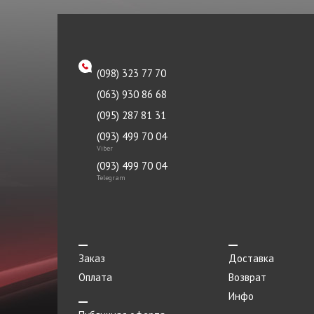
Патрубок
Tyc
Петля двери
ZAZ
Петля капота левая
Океан
(098) 323 77 70
Петля капота правая
(063) 930 86 68
Пистон
(095) 287 81 31
Плафоны
(093) 499 70 04
Viber
Подкрылок
(093) 499 70 04
Telegram
Подрамник
Подушка
Подшипник
Заказ
Доставка
Порог метталический
Оплата
Возврат
Прокладка
Инфо
Прокладка приемной трубы