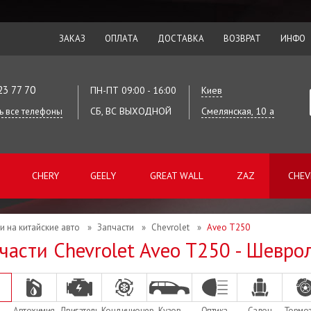
ЗАКАЗ
ОПЛАТА
ДОСТАВКА
ВОЗВРАТ
ИНФО
23 77 70
ПН-ПТ 09:00 - 16:00
Киев
СБ, ВС ВЫХОДНОЙ
Смелянская, 10 а
ь все телефоны
CHERY
GEELY
GREAT WALL
ZAZ
CHEV
и на китайские авто
»
Запчасти
»
Chevrolet
»
Aveo T250
части Chevrolet Aveo T250 - Шевро
Автохимия
Двигатель
Кондиционер
Кузов
Оптика
Салон
Тормо