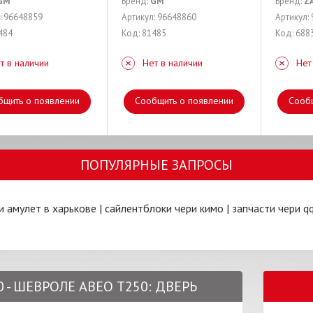
GM
Бренд:
GM
Бренд:
Z
: 96648859
Артикул: 96648860
Артикул:
484
Код: 81485
Код: 688
т в наличии
Нет в наличии
Нет
бщить о появлении
Сообщить о появлении
Сооб
ПОПУЛЯРНЫЕ ЗАПРОСЫ
и амулет в харькове
|
сайлентблоки чери кимо
|
запчасти чери q
 - ШЕВРОЛЕ АВЕО Т250: ДВЕРЬ