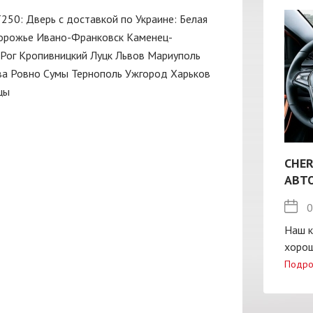
Т250: Дверь с доставкой по Украине:
Белая
орожье
Ивано-Франковск
Каменец-
Рог
Кропивницкий
Луцк
Львов
Мариуполь
ва
Ровно
Сумы
Тернополь
Ужгород
Харьков
цы
CHER
АВТ
0
Наш к
хорош
Подро