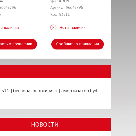
AZ
Бренд:
GM
 96648796
Артикул: 96648796
3
Код: 83211
 в наличии
Нет в наличии
щить о появлении
Сообщить о появлении
q s11
|
бензонасос джили ск
|
амортизатор byd
НОВОСТИ