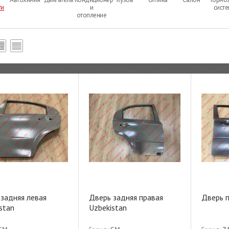
ти
и
сист
отопление
задняя левая
Дверь задняя правая
Дверь п
stan
Uzbekistan