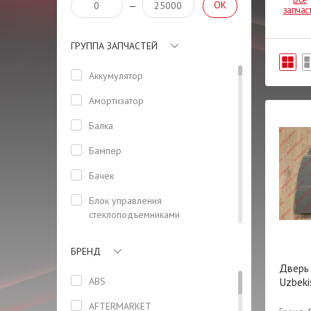
OK
—
запчас
ГРУППА ЗАПЧАСТЕЙ
Аккумулятор
Амортизатор
Балка
Бампер
Бачек
Блок управления
стеклоподъемниками
(водительский)
БРЕНД
Боковая панель кузова
Дверь 
Болт
ABS
Uzbeki
Бризговик задний левый
AFTERMARKET