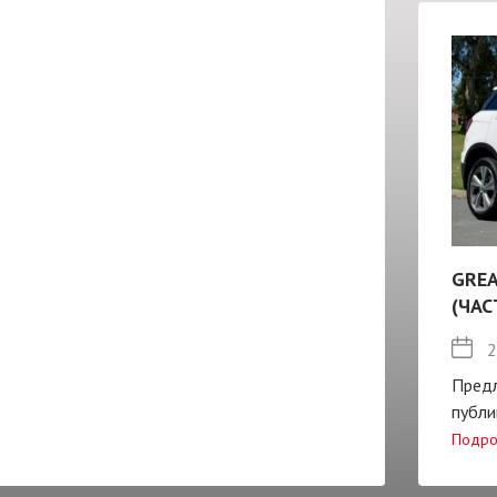
GREA
(ЧАС
2
Пред
публи
Подро