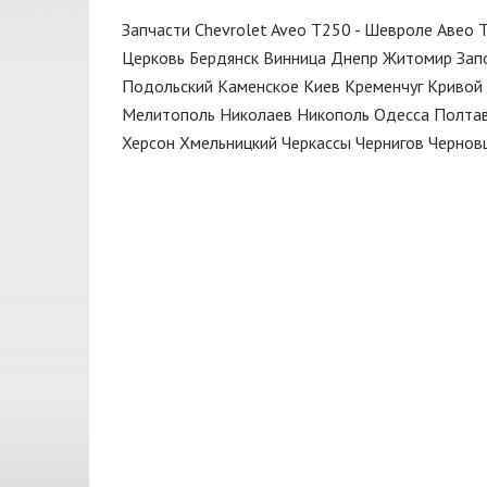
Замок
DEPO
Запчасти Chevrolet Aveo T250 - Шевроле Авео 
Капот
ERT
Церковь
Бердянск
Винница
Днепр
Житомир
Зап
Подольский
Каменское
Киев
Кременчуг
Кривой 
Клипса
EuroEx
Мелитополь
Николаев
Никополь
Одесса
Полта
Колодки
FARE
Херсон
Хмельницкий
Черкассы
Чернигов
Чернов
Кольца поршневые
FISCHER
Кольцо
GATES
КПП
GM
Кронштейн
GM UZ
Крыло
HELLA
Крышка
JAKOPARTS
Крышка багажника
JP GROUP
Кулиса
KAMOKA
Масло моторное
KSN