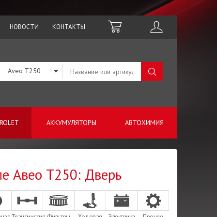
НОВОСТИ
КОНТАКТЫ
Aveo T250
ROLET
АККУМУЛЯТОРЫ
АВТОХИМИЯ
ле Авео Т250: Дверь
зная
Трансмиссия
Фильтры
Ходовая
Электрика
Прочее