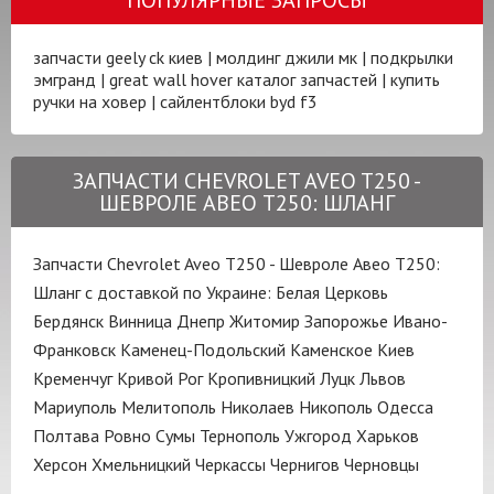
запчасти geely ck киев
|
молдинг джили мк
|
подкрылки
эмгранд
|
great wall hover каталог запчастей
|
купить
ручки на ховер
|
сайлентблоки byd f3
ЗАПЧАСТИ CHEVROLET AVEO T250 -
ШЕВРОЛЕ АВЕО Т250: ШЛАНГ
Запчасти Chevrolet Aveo T250 - Шевроле Авео Т250:
Шланг с доставкой по Украине:
Белая Церковь
Бердянск
Винница
Днепр
Житомир
Запорожье
Ивано-
Франковск
Каменец-Подольский
Каменское
Киев
Кременчуг
Кривой Рог
Кропивницкий
Луцк
Львов
Мариуполь
Мелитополь
Николаев
Никополь
Одесса
Полтава
Ровно
Сумы
Тернополь
Ужгород
Харьков
Херсон
Хмельницкий
Черкассы
Чернигов
Черновцы